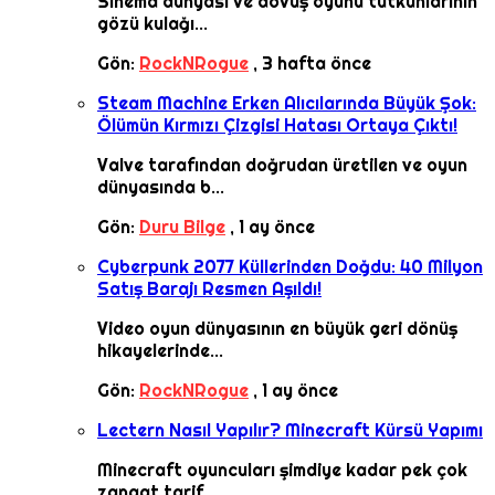
Sinema dünyası ve dövüş oyunu tutkunlarının
gözü kulağı...
Gön:
RockNRogue
,
3 hafta önce
Steam Machine Erken Alıcılarında Büyük Şok:
Ölümün Kırmızı Çizgisi Hatası Ortaya Çıktı!
Valve tarafından doğrudan üretilen ve oyun
dünyasında b...
Gön:
Duru Bilge
,
1 ay önce
Cyberpunk 2077 Küllerinden Doğdu: 40 Milyon
Satış Barajı Resmen Aşıldı!
Video oyun dünyasının en büyük geri dönüş
hikayelerinde...
Gön:
RockNRogue
,
1 ay önce
Lectern Nasıl Yapılır? Minecraft Kürsü Yapımı
Minecraft oyuncuları şimdiye kadar pek çok
zanaat tarif...