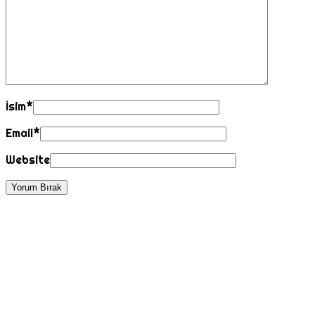
İsim
*
Email
*
Website