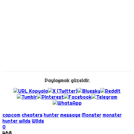
Paylaşmak güzeldir.
capcom
cheaters
hunter
message
Monster
monster
hunter wilds
Wilds
0
468