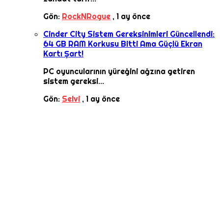
Gön:
RockNRogue
,
1 ay önce
Cinder City Sistem Gereksinimleri Güncellendi:
64 GB RAM Korkusu Bitti Ama Güçlü Ekran
Kartı Şart!
PC oyuncularının yüreğini ağzına getiren
sistem gereksi...
Gön:
Selvi
,
1 ay önce