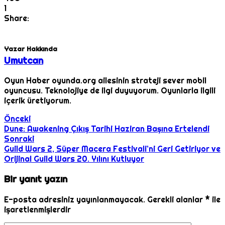
1
Share:
Yazar Hakkında
Umutcan
Oyun Haber oyunda.org ailesinin strateji sever mobil
oyuncusu. Teknolojiye de ilgi duyuyorum. Oyunlarla ilgili
içerik üretiyorum.
Önceki
Dune: Awakening Çıkış Tarihi Haziran Başına Ertelendi
Sonraki
Guild Wars 2, Süper Macera Festivali’ni Geri Getiriyor ve
Orijinal Guild Wars 20. Yılını Kutluyor
Bir yanıt yazın
E-posta adresiniz yayınlanmayacak.
Gerekli alanlar
*
ile
işaretlenmişlerdir