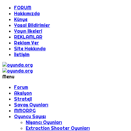
FORUM
Hakkımızda
Künye
Yasal Bildirimler
Yayın İlkeleri
REKLAMLAR
Reklam Ver
Site Hakkında
İletişim
Menu
Forum
Aksiyon
Strateji
Savaş Oyunları
MMORPG
Oyuncu Sayısı
Nişancı Oyunları
Extraction Shooter Oyunları