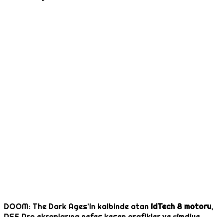
DOOM: The Dark Ages’in kalbinde atan
idTech 8 motoru
,
PS5 Pro ekranlarına nefes kesen grafikler ve şimdiye