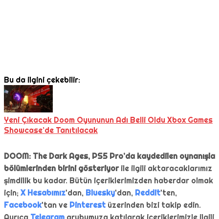
Bu da ilgini çekebilir:
Yeni Çıkacak Doom Oyununun Adı Belli Oldu Xbox Games
Showcase’de Tanıtılacak
DOOM: The Dark Ages, PS5 Pro’da kaydedilen oynanışla
bölümlerinden birini gösteriyor
ile ilgili aktaracaklarımız
şimdilik bu kadar. Bütün içeriklerimizden haberdar olmak
için;
X Hesabımız
'dan,
Bluesky
'dan,
Reddit
'ten,
Facebook
'tan ve
Pinterest
üzerinden bizi takip edin.
Ayrıca
Telegram
grubumuza katılarak içeriklerimizle ilgili