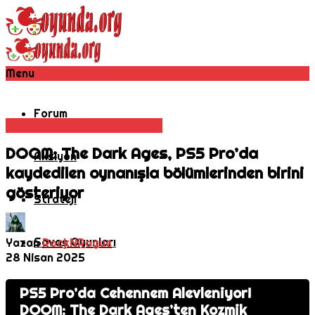
Menu
Forum
Nişancı Oyunu
Oyun Haberleri
DOOM: The Dark Ages, PS5 Pro’da
Aksiyon
kaydedilen oynanışla bölümlerinden birini
gösteriyor
Strateji
Savaş Oyunları
Yazan
RockNRogue
28 Nisan 2025
MMORPG
PS5 Pro’da Cehennem Alevleniyor!
DOOM: The Dark Ages’ten Kozmik