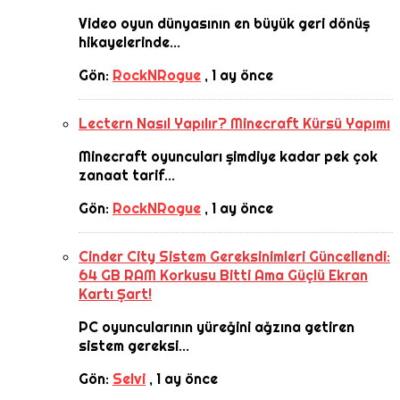
Video oyun dünyasının en büyük geri dönüş
hikayelerinde...
Gön:
RockNRogue
,
1 ay önce
Lectern Nasıl Yapılır? Minecraft Kürsü Yapımı
Minecraft oyuncuları şimdiye kadar pek çok
zanaat tarif...
Gön:
RockNRogue
,
1 ay önce
Cinder City Sistem Gereksinimleri Güncellendi:
64 GB RAM Korkusu Bitti Ama Güçlü Ekran
Kartı Şart!
PC oyuncularının yüreğini ağzına getiren
sistem gereksi...
Gön:
Selvi
,
1 ay önce