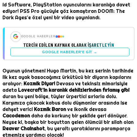
id Software, PlayStation oyuncularını karanlığa davet
ediyor! PS5 Pro gücüyle göz kamaştıran DOOM: The
Dark Ages’e özel yeni bir video yayınlandı.
GOOGLE HABERLER
TERCIH EDILEN KAYNAK OLARAK İŞARETLEYIN
GOOGLE HABERLER'E GIT →
Oyunun yönetmeni Hugo Martin, bu kez serinin tarihinde
ilk kez ayak basacağımız ürkütücü bir diyarın kapılarını
aralıyor:
Kozmik Diyar!
Devasa ve tekinsiz mimarisiyle
adeta
Lovecraft’in karanlık dehlizlerinden fırlamış gibi
duran bu yeni bölge, tüyler ürpertici sırlarla dolu.
Karşımıza çıkacak kabus dolu düşmanlar arasında ise
dehşet verici
Kozmik Baron
ve ikonik devasa
Cacodemon
daha da korkunç bir şekilde geri dönüyor.
Neyse ki, başka bir boyuttan gelen ölümcül bir silah olan
Reaver Chainshot
, bu yeraltı yaratıklarını paramparça
etmemize yardımcı olacak!