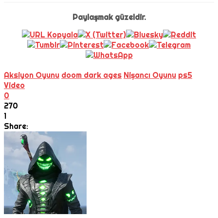
Paylaşmak güzeldir.
Aksiyon Oyunu
doom dark ages
Nişancı Oyunu
ps5
Video
0
270
1
Share: