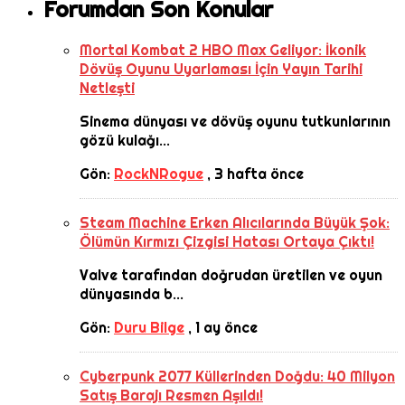
Forumdan Son Konular
Mortal Kombat 2 HBO Max Geliyor: İkonik
Dövüş Oyunu Uyarlaması İçin Yayın Tarihi
Netleşti
Sinema dünyası ve dövüş oyunu tutkunlarının
gözü kulağı...
Gön:
RockNRogue
,
3 hafta önce
Steam Machine Erken Alıcılarında Büyük Şok:
Ölümün Kırmızı Çizgisi Hatası Ortaya Çıktı!
Valve tarafından doğrudan üretilen ve oyun
dünyasında b...
Gön:
Duru Bilge
,
1 ay önce
Cyberpunk 2077 Küllerinden Doğdu: 40 Milyon
Satış Barajı Resmen Aşıldı!