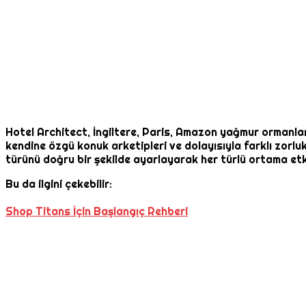
Hotel Architect, İngiltere, Paris, Amazon yağmur ormanları
kendine özgü konuk arketipleri ve dolayısıyla farklı zorlu
türünü doğru bir şekilde ayarlayarak her türlü ortama etkil
Bu da ilgini çekebilir:
Shop Titans İçin Başlangıç Rehberi