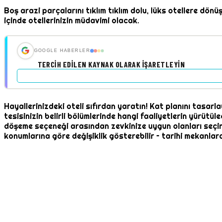
Boş arazi parçalarını tıklım tıklım dolu, lüks otellere dö
içinde otellerinizin müdavimi olacak.
GOOGLE HABERLER
TERCIH EDILEN KAYNAK OLARAK İŞARETLEYIN
Hayallerinizdeki oteli sıfırdan yaratın! Kat planını tasarla
tesisinizin belirli bölümlerinde hangi faaliyetlerin yürütül
döşeme seçeneği arasından zevkinize uygun olanları seçin. 
konumlarına göre değişiklik gösterebilir – tarihi mekanlar