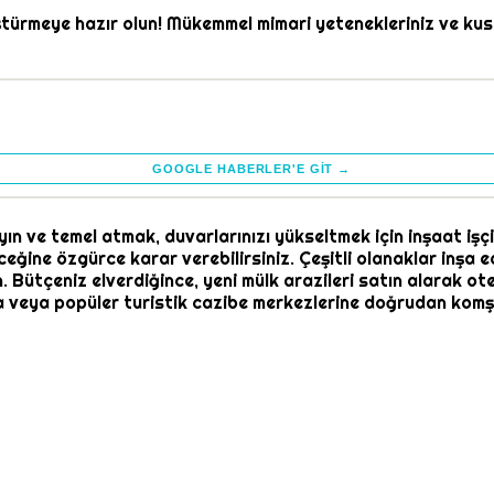
nüştürmeye hazır olun! Mükemmel mimari yetenekleriniz ve kus
GOOGLE HABERLER'E GIT →
yın ve temel atmak, duvarlarınızı yükseltmek için inşaat işçi
eceğine özgürce karar verebilirsiniz. Çeşitli olanaklar inşa 
Bütçeniz elverdiğince, yeni mülk arazileri satın alarak otel
a veya popüler turistik cazibe merkezlerine doğrudan komşu 