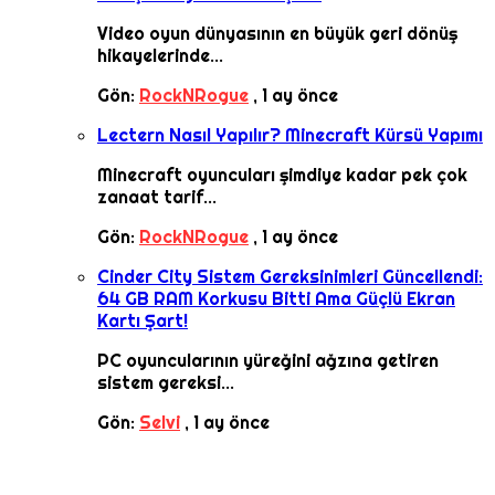
Video oyun dünyasının en büyük geri dönüş
hikayelerinde...
Gön:
RockNRogue
,
1 ay önce
Lectern Nasıl Yapılır? Minecraft Kürsü Yapımı
Minecraft oyuncuları şimdiye kadar pek çok
zanaat tarif...
Gön:
RockNRogue
,
1 ay önce
Cinder City Sistem Gereksinimleri Güncellendi:
64 GB RAM Korkusu Bitti Ama Güçlü Ekran
Kartı Şart!
PC oyuncularının yüreğini ağzına getiren
sistem gereksi...
Gön:
Selvi
,
1 ay önce