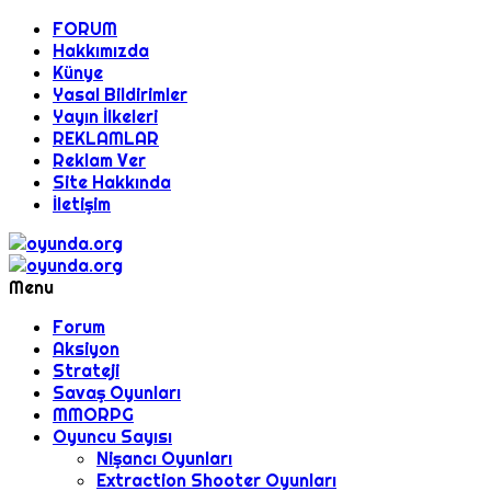
FORUM
Hakkımızda
Künye
Yasal Bildirimler
Yayın İlkeleri
REKLAMLAR
Reklam Ver
Site Hakkında
İletişim
Menu
Forum
Aksiyon
Strateji
Savaş Oyunları
MMORPG
Oyuncu Sayısı
Nişancı Oyunları
Extraction Shooter Oyunları