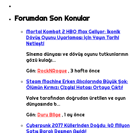
Forumdan Son Konular
Mortal Kombat 2 HBO Max Geliyor: İkonik
Dövüş Oyunu Uyarlaması İçin Yayın Tarihi
Netleşti
Sinema dünyası ve dövüş oyunu tutkunlarının
gözü kulağı...
Gön:
RockNRogue
,
3 hafta önce
Steam Machine Erken Alıcılarında Büyük Şok:
Ölümün Kırmızı Çizgisi Hatası Ortaya Çıktı!
Valve tarafından doğrudan üretilen ve oyun
dünyasında b...
Gön:
Duru Bilge
,
1 ay önce
Cyberpunk 2077 Küllerinden Doğdu: 40 Milyon
Satış Barajı Resmen Aşıldı!