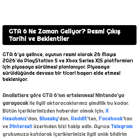
GTA 6 Ne Zaman Geliyor? Resmi Çıkış
Tarihi ve Beklentiler
GTA 6’ya gelince, oyunun resmi olarak 26 Mayıs
2026’da PlayStation 5 ve Xbox Series X|S platformları
için piyasaya sürülmesi planlanıyor. Piyasaya
sürüldüğünde devasa bir ticari başarı elde etmesi
bekleniyor.
Analistlere göre GTA 6’nın ertelenmesi Nintendo’ya
yarayacak
ile ilgili aktaracaklarımız şimdilik bu kadar.
Bütün içeriklerimizden haberdar olmak için;
X
Hesabımız
'dan,
Bluesky
'dan,
Reddit
'ten,
Facebook
'tan
ve
Pinterest
üzerinden bizi takip edin. Ayrıca
Telegram
grubumuza katılarak içeriklerimizle ilgili anlık bildirim