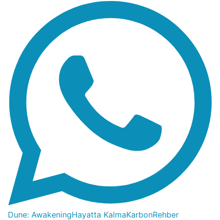
Dune: Awakening
Hayatta Kalma
Karbon
Rehber