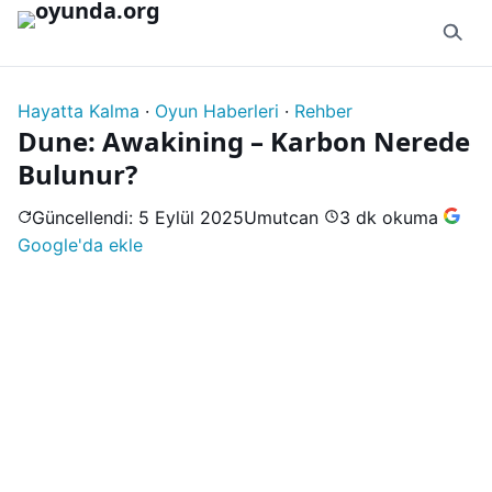
İçeriğe geç
Hayatta Kalma
·
Oyun Haberleri
·
Rehber
Dune: Awakining – Karbon Nerede
Bulunur?
Güncellendi: 5 Eylül 2025
Umutcan
3 dk okuma
Google'da ekle