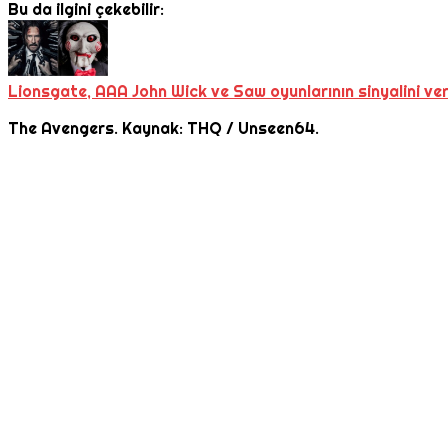
Bu da ilgini çekebilir:
Lionsgate, AAA John Wick ve Saw oyunlarının sinyalini ver
The Avengers. Kaynak: THQ / Unseen64.