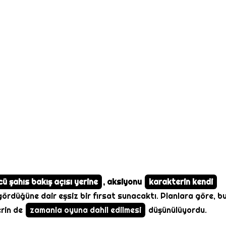
ü şahıs bakış açısı yerine
, aksiyonu
karakterin kendi
ördüğüne dair eşsiz bir fırsat sunacaktı. Planlara göre, b
erin de
zamanla oyuna dahil edilmesi
düşünülüyordu.