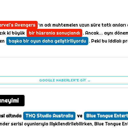
rvel’s Avengers
‘ın adı muhtemelen uzun süre tatlı anıları
azık ki büyük
bir hüsranla sonuçlandı
. Ancak… aynı dönemd
yen
başka bir oyun daha geliştiriliyordu
. Peki bu iddialı 
GOOGLE HABERLER'E GIT →
eneyimi
esi altında
THQ Studio Australia
ve
Blue Tongue Enter
der serisi oyunlarıyla ilişkilendirilebilirken, Blue Tongue