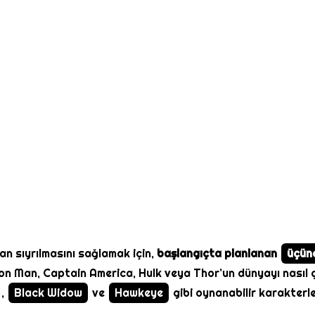
an sıyrılmasını sağlamak için,
başlangıçta planlanan
üçünc
on Man, Captain America, Hulk veya Thor’un dünyayı nasıl g
,
Black Widow
ve
Hawkeye
gibi oynanabilir karakterl