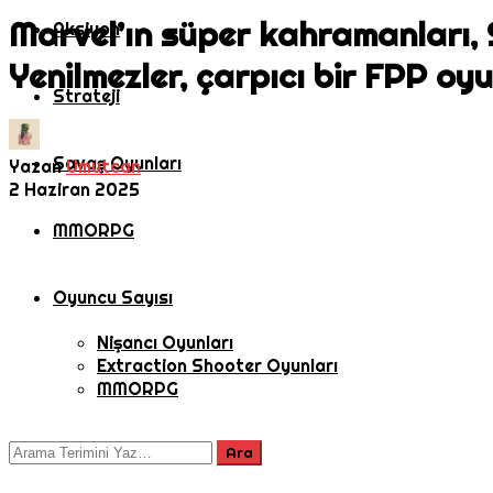
Marvel’ın süper kahramanları, S
Aksiyon
Yenilmezler, çarpıcı bir FPP oy
Strateji
Savaş Oyunları
Yazan
Umutcan
2 Haziran 2025
MMORPG
Oyuncu Sayısı
Nişancı Oyunları
Extraction Shooter Oyunları
MMORPG