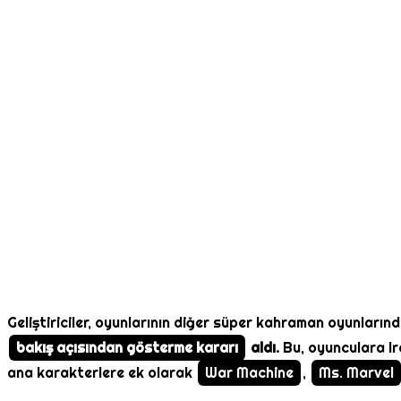
Geliştiriciler, oyunlarının diğer süper kahraman oyunlarınd
bakış açısından gösterme kararı
aldı.
Bu, oyunculara Ir
ana karakterlere ek olarak
War Machine
,
Ms. Marvel