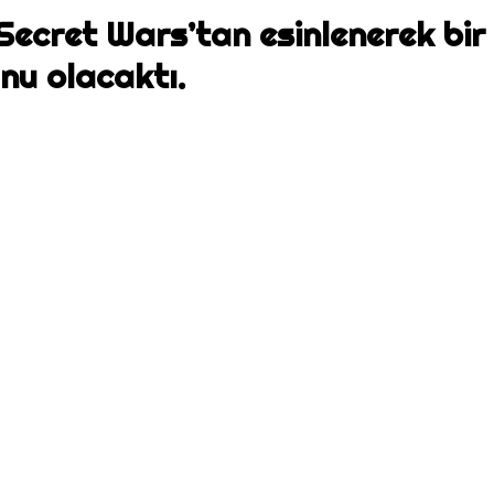
ecret Wars’tan esinlenerek bir 
unu olacaktı.