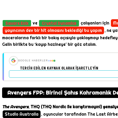
ve
çalışanları için
Ma
Square Enix
Crystal Dynamics
yayıncının dev bir hit olmasını beklediği bu yapım
, ne y
maceralarına farklı bir bakış açısıyla yaklaşmayı hedefle
Gelin birlikte bu ‘kayıp hazineye’ bir göz atalım.
GOOGLE HABERLER
TERCIH EDILEN KAYNAK OLARAK İŞARETLEYIN
Avengers FPP: Birinci Şahıs Kahramanlık D
The Avengers
,
THQ (THQ Nordic ile karıştırmayın!) şemsiy
Studio Australia
, oyuncular tarafından The Last Airben