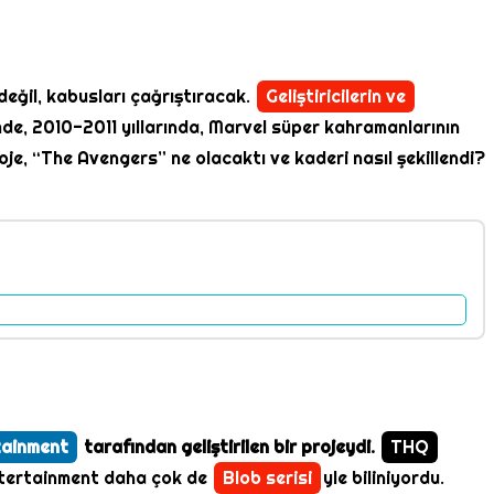
 değil, kabusları çağrıştıracak.
Geliştiricilerin ve
e, 2010-2011 yıllarında, Marvel süper kahramanlarının
proje, “The Avengers” ne olacaktı ve kaderi nasıl şekillendi?
tainment
tarafından geliştirilen bir projeydi.
THQ
 Entertainment daha çok de
Blob serisi
yle biliniyordu.