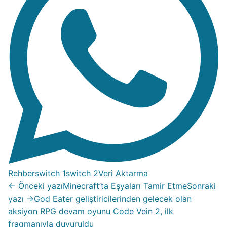
Rehber
switch 1
switch 2
Veri Aktarma
← Önceki yazı
Minecraft’ta Eşyaları Tamir Etme
Sonraki
yazı →
God Eater geliştiricilerinden gelecek olan
aksiyon RPG devam oyunu Code Vein 2, ilk
fragmanıyla duyuruldu