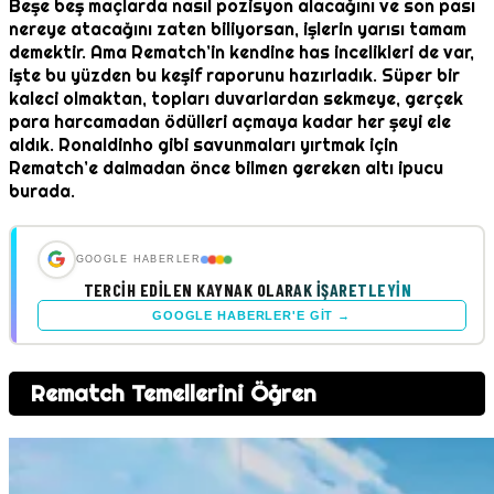
Beşe beş maçlarda nasıl pozisyon alacağını ve son pası
nereye atacağını zaten biliyorsan, işlerin yarısı tamam
demektir. Ama Rematch’in kendine has incelikleri de var,
işte bu yüzden bu keşif raporunu hazırladık. Süper bir
kaleci olmaktan, topları duvarlardan sekmeye, gerçek
para harcamadan ödülleri açmaya kadar her şeyi ele
aldık. Ronaldinho gibi savunmaları yırtmak için
Rematch’e dalmadan önce bilmen gereken altı ipucu
burada.
GOOGLE HABERLER
TERCIH EDILEN KAYNAK OLARAK İŞARETLEYIN
GOOGLE HABERLER'E GIT →
Rematch Temellerini Öğren