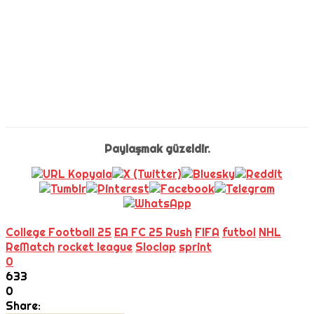
Paylaşmak güzeldir.
College Football 25
EA FC 25 Rush
FIFA
futbol
NHL
ReMatch
rocket league
Sloclap
sprint
0
633
0
Share: