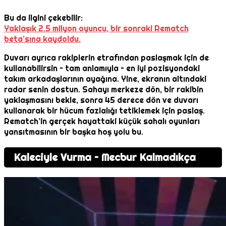
Bu da ilgini çekebilir:
Yaklaşık 2.5 milyon oyuncu, bir sonraki Rematch
beta’sına kaydoldu.
Duvarı ayrıca rakiplerin etrafından paslaşmak için de
kullanabilirsin – tam anlamıyla – en iyi pozisyondaki
takım arkadaşlarının ayağına. Yine, ekranın altındaki
radar senin dostun. Sahayı merkeze dön, bir rakibin
yaklaşmasını bekle, sonra 45 derece dön ve duvarı
kullanarak bir hücum fazlalığı tetiklemek için paslaş.
Rematch’in gerçek hayattaki küçük sahalı oyunları
yansıtmasının bir başka hoş yolu bu.
Kaleciyle Vurma – Mecbur Kalmadıkça