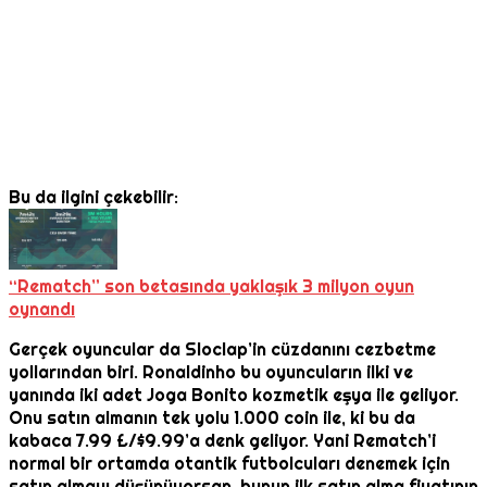
Bu da ilgini çekebilir:
“Rematch” son betasında yaklaşık 3 milyon oyun
oynandı
Gerçek oyuncular da Sloclap’in cüzdanını cezbetme
yollarından biri. Ronaldinho bu oyuncuların ilki ve
yanında iki adet Joga Bonito kozmetik eşya ile geliyor.
Onu satın almanın tek yolu 1.000 coin ile, ki bu da
kabaca 7.99 £/$9.99’a denk geliyor. Yani Rematch’i
normal bir ortamda otantik futbolcuları denemek için
satın almayı düşünüyorsan, bunun ilk satın alma fiyatının