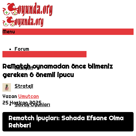
Menu
Forum
Oyun Haberleri
Rehber
Spor Oyunları
ReMatch oynamadan önce bilmeniz
Aksiyon
gereken 6 önemli ipucu
Strateji
Yazan
Umutcan
25 Haziran 2025
Savaş Oyunları
Rematch İpuçları: Sahada Efsane Olma
MMORPG
Rehberi