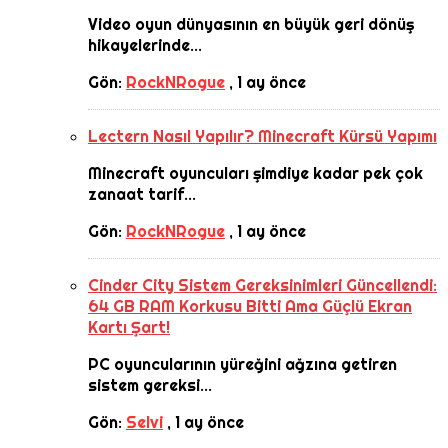
Video oyun dünyasının en büyük geri dönüş
hikayelerinde...
Gön:
RockNRogue
,
1 ay önce
Lectern Nasıl Yapılır? Minecraft Kürsü Yapımı
Minecraft oyuncuları şimdiye kadar pek çok
zanaat tarif...
Gön:
RockNRogue
,
1 ay önce
Cinder City Sistem Gereksinimleri Güncellendi:
64 GB RAM Korkusu Bitti Ama Güçlü Ekran
Kartı Şart!
PC oyuncularının yüreğini ağzına getiren
sistem gereksi...
Gön:
Selvi
,
1 ay önce