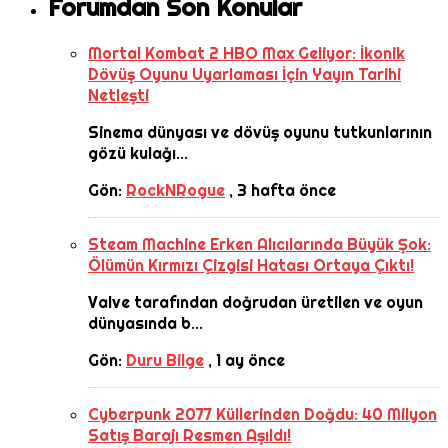
Forumdan Son Konular
Mortal Kombat 2 HBO Max Geliyor: İkonik
Dövüş Oyunu Uyarlaması İçin Yayın Tarihi
Netleşti
Sinema dünyası ve dövüş oyunu tutkunlarının
gözü kulağı...
Gön:
RockNRogue
,
3 hafta önce
Steam Machine Erken Alıcılarında Büyük Şok:
Ölümün Kırmızı Çizgisi Hatası Ortaya Çıktı!
Valve tarafından doğrudan üretilen ve oyun
dünyasında b...
Gön:
Duru Bilge
,
1 ay önce
Cyberpunk 2077 Küllerinden Doğdu: 40 Milyon
Satış Barajı Resmen Aşıldı!