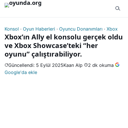
İçeriğe geç
Konsol
·
Oyun Haberleri
·
Oyuncu Donanımları
·
Xbox
Xbox’ın Ally el konsolu gerçek oldu
ve Xbox Showcase’teki “her
oyunu” çalıştırabiliyor.
Güncellendi: 5 Eylül 2025
Kaan Alp
2 dk okuma
Google'da ekle