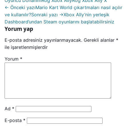
Oyuncu Donanım
Rog Xbox Ally
Rog Xbox Ally X
← Önceki yazı
Mario Kart World çıkartmaları nasıl açılır
ve kullanılır?
Sonraki yazı →
Xbox Ally’nin yerleşik
Dashboard’undan Steam oyunlarını başlatabilirsiniz
Yorum yap
E-posta adresiniz yayınlanmayacak.
Gerekli alanlar
*
ile işaretlenmişlerdir
Yorum
*
Ad
*
E-posta
*