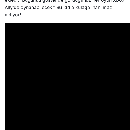
ekledi: “Bugünkü gösteride gördüğünüz her oyun Xbox
Ally’de oynanabilecek.” Bu iddia kulağa inanılmaz
geliyor!