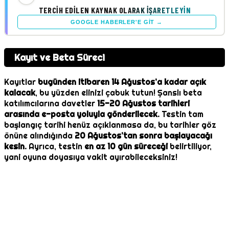
TERCIH EDILEN KAYNAK OLARAK İŞARETLEYIN
GOOGLE HABERLER'E GIT →
Kayıt ve Beta Süreci
Kayıtlar
bugünden itibaren 14 Ağustos’a kadar açık
kalacak
, bu yüzden elinizi çabuk tutun! Şanslı beta
katılımcılarına davetler
15-20 Ağustos tarihleri
arasında e-posta yoluyla gönderilecek.
Testin tam
başlangıç tarihi henüz açıklanmasa da, bu tarihler göz
önüne alındığında
20 Ağustos’tan sonra başlayacağı
kesin.
Ayrıca, testin
en az 10 gün süreceği
belirtiliyor,
yani oyuna doyasıya vakit ayırabileceksiniz!