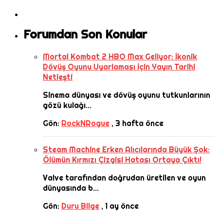
Forumdan Son Konular
Mortal Kombat 2 HBO Max Geliyor: İkonik
Dövüş Oyunu Uyarlaması İçin Yayın Tarihi
Netleşti
Sinema dünyası ve dövüş oyunu tutkunlarının
gözü kulağı...
Gön:
RockNRogue
,
3 hafta önce
Steam Machine Erken Alıcılarında Büyük Şok:
Ölümün Kırmızı Çizgisi Hatası Ortaya Çıktı!
Valve tarafından doğrudan üretilen ve oyun
dünyasında b...
Gön:
Duru Bilge
,
1 ay önce