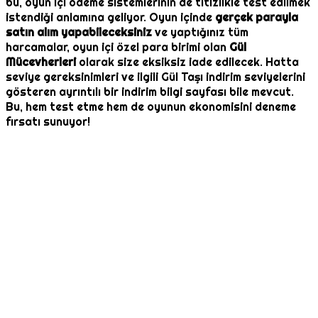
bu, oyun içi ödeme sistemlerinin de titizlikle test edilmek
istendiği anlamına geliyor. Oyun içinde
gerçek parayla
satın alım yapabileceksiniz
ve yaptığınız tüm
harcamalar, oyun içi özel para birimi olan
Gül
Mücevherleri
olarak size eksiksiz iade edilecek. Hatta
seviye gereksinimleri ve ilgili Gül Taşı indirim seviyelerini
gösteren ayrıntılı bir indirim bilgi sayfası bile mevcut.
Bu, hem test etme hem de oyunun ekonomisini deneme
fırsatı sunuyor!