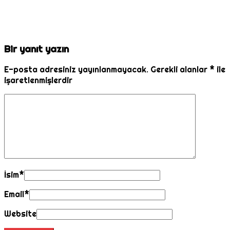
Bir yanıt yazın
E-posta adresiniz yayınlanmayacak.
Gerekli alanlar
*
ile
işaretlenmişlerdir
İsim
*
Email
*
Website