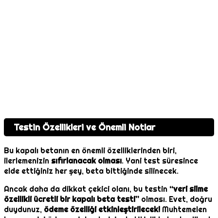
Testin Özellikleri ve Önemli Notlar
Bu kapalı betanın en önemli özelliklerinden biri,
ilerlemenizin
sıfırlanacak olması
. Yani test süresince
elde ettiğiniz her şey, beta bittiğinde silinecek.
Ancak daha da dikkat çekici olanı, bu testin
“veri silme
özellikli ücretli bir kapalı beta testi”
olması. Evet, doğru
duydunuz,
ödeme özelliği etkinleştirilecek!
Muhtemelen