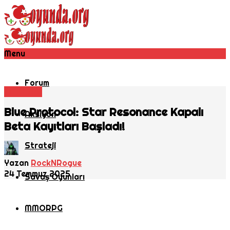
Menu
Forum
MMORPG
Blue Protocol: Star Resonance Kapalı
Aksiyon
Beta Kayıtları Başladı!
Strateji
Yazan
RockNRogue
24 Temmuz 2025
Savaş Oyunları
MMORPG