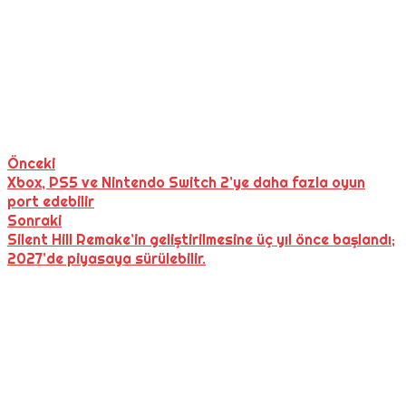
Önceki
Xbox, PS5 ve Nintendo Switch 2’ye daha fazla oyun
port edebilir
Sonraki
Silent Hill Remake’in geliştirilmesine üç yıl önce başlandı;
2027’de piyasaya sürülebilir.