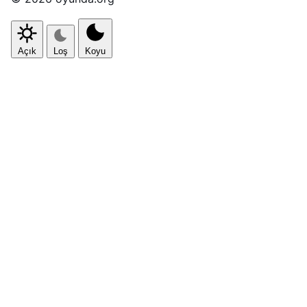
Açık
Loş
Koyu