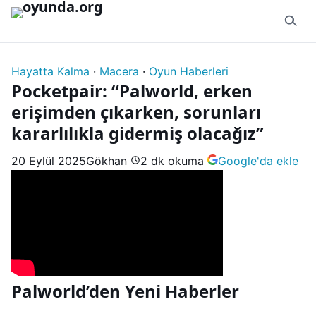
İçeriğe geç
Hayatta Kalma
·
Macera
·
Oyun Haberleri
Pocketpair: “Palworld, erken
erişimden çıkarken, sorunları
kararlılıkla gidermiş olacağız”
20 Eylül 2025
Gökhan
2 dk okuma
Google'da ekle
Palworld’den Yeni Haberler