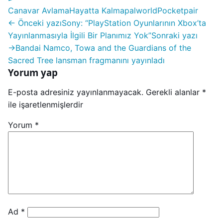
Canavar Avlama
Hayatta Kalma
palworld
Pocketpair
← Önceki yazı
Sony: “PlayStation Oyunlarının Xbox’ta
Yayınlanmasıyla İlgili Bir Planımız Yok”
Sonraki yazı
→
Bandai Namco, Towa and the Guardians of the
Sacred Tree lansman fragmanını yayınladı
Yorum yap
E-posta adresiniz yayınlanmayacak.
Gerekli alanlar
*
ile işaretlenmişlerdir
Yorum
*
Ad
*