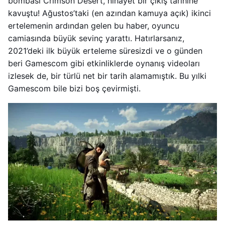
bombası Crimson Desert, nihayet bir çıkış tarihine
kavuştu! Ağustos’taki (en azından kamuya açık) ikinci
ertelemenin ardından gelen bu haber, oyuncu
camiasında büyük sevinç yarattı. Hatırlarsanız,
2021’deki ilk büyük erteleme süresizdi ve o günden
beri Gamescom gibi etkinliklerde oynanış videoları
izlesek de, bir türlü net bir tarih alamamıştık. Bu yılki
Gamescom bile bizi boş çevirmişti.