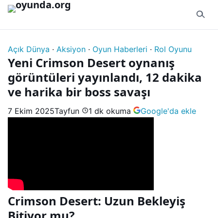
İçeriğe geç
Açık Dünya
·
Aksiyon
·
Oyun Haberleri
·
Rol Oyunu
Yeni Crimson Desert oynanış
görüntüleri yayınlandı, 12 dakika
ve harika bir boss savaşı
7 Ekim 2025
Tayfun
1 dk okuma
Google'da ekle
Crimson Desert: Uzun Bekleyiş
Bitiyor mu?