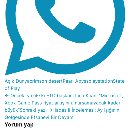
Açık Dünya
crimson desert
Pearl Abyss
playstation
State
of Play
← Önceki yazı
Eski FTC başkanı Lina Khan: “Microsoft,
Xbox Game Pass fiyat artışını umursamayacak kadar
büyük”
Sonraki yazı →
Hades II İncelemesi: Ay Işığının
Gölgesinde Efsanevi Bir Devam
Yorum yap