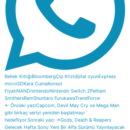
Bellek Kıtlığı
Bloomberg
Çip Krizi
dijital oyun
Express
microSD
Kara Cuma
Konsol
Fiyatı
NAND
nintendo
Nintendo Switch 2
Pelham
Smithers
Ram
Shuntaro Furukawa
TrendForce
← Önceki yazı
Capcom, Devil May Cry ve Mega Man
gibi birkaç seriyi yeniden başlatmayı
hedefliyor.
Sonraki yazı →
Gods, Death & Reapers
Gelecek Hafta Sonu Yeni Bir Alfa Sürümü Yayınlayacak