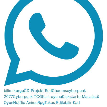
bilim kurgu
CD Projekt Red
Chooms
cyberpunk
2077
Cyberpunk TCG
Kart oyunu
Kickstarter
Masaüstü
Oyun
Netflix Anime
Rpg
Takas Edilebilir Kart