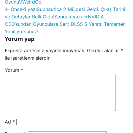
Oyunu
V
WeirdCo
← Önceki yazı
Subnautica 2 Müjdesi Geldi: Çıkış Tarihi
ve Detaylar Belli Oldu!
Sonraki yazı →
NVIDIA
CEO’sundan Oyunculara Sert DLSS 5 Yanıtı: Tamamen
Yanılıyorsunuz!
Yorum yap
E-posta adresiniz yayınlanmayacak.
Gerekli alanlar
*
ile işaretlenmişlerdir
Yorum
*
Ad
*