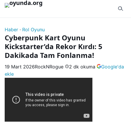
İçeriğe geç
Haber
·
Rol Oyunu
Cyberpunk Kart Oyunu
Kickstarter’da Rekor Kırdı: 5
Dakikada Tam Fonlanma!
19 Mart 2026
RockNRogue
2 dk okuma
Google'da
ekle