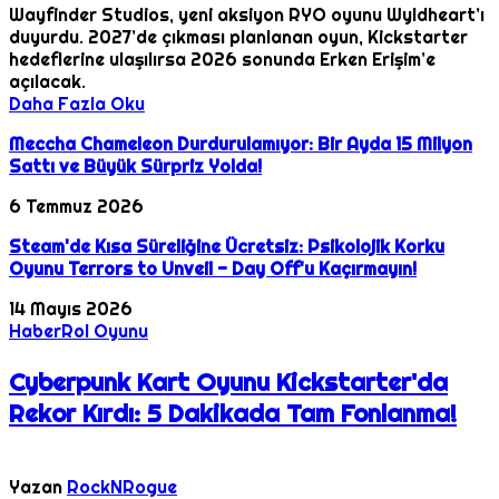
Wayfinder Studios, yeni aksiyon RYO oyunu Wyldheart’ı
duyurdu. 2027’de çıkması planlanan oyun, Kickstarter
hedeflerine ulaşılırsa 2026 sonunda Erken Erişim’e
açılacak.
Daha Fazla Oku
Meccha Chameleon Durdurulamıyor: Bir Ayda 15 Milyon
Sattı ve Büyük Sürpriz Yolda!
6 Temmuz 2026
Steam'de Kısa Süreliğine Ücretsiz: Psikolojik Korku
Oyunu Terrors to Unveil - Day Off'u Kaçırmayın!
14 Mayıs 2026
Haber
Rol Oyunu
Cyberpunk Kart Oyunu Kickstarter'da
Rekor Kırdı: 5 Dakikada Tam Fonlanma!
Yazan
RockNRogue