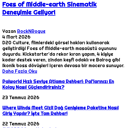
Foes of Middle-earth Sinematik
Deneyimle Geliyor!
Yazan
RockNRogue
4 Mart 2026
D20 Culture, filmlerdeki görsel hakları kullanarak
geliştirdiği Foes of Middle-earth masaüstü oyununu
duyurdu. Kickstarter’da rekor kıran yapım, 4 kişiye
kadar destek veren, zindan keşfi odaklı ve Balrog gibi
ikonik boss dövüşleri içeren devasa bir macera sunuyor.
Daha Fazla Oku
Palworld Hızlı Seviye Atlama Rehberi: Pal'larınızı En
Kolay Nasıl Güçlendirirsiniz?
23 Temmuz 2026
Where Winds Meet Gizli Dağ Genişleme Paketine Nasıl
Giriş Yapılır? İşte Tam Rehber!
22 Temmuz 2026