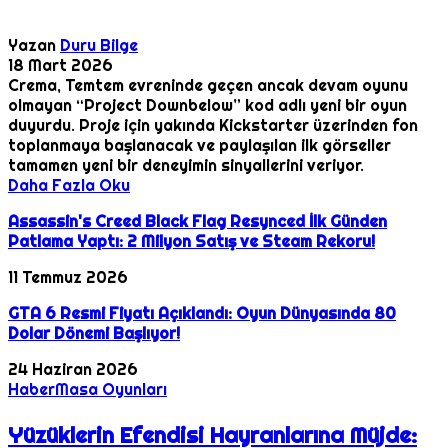
Yazan
Duru Bilge
18 Mart 2026
Crema, Temtem evreninde geçen ancak devam oyunu
olmayan “Project Downbelow” kod adlı yeni bir oyun
duyurdu. Proje için yakında Kickstarter üzerinden fon
toplanmaya başlanacak ve paylaşılan ilk görseller
tamamen yeni bir deneyimin sinyallerini veriyor.
Daha Fazla Oku
Assassin's Creed Black Flag Resynced İlk Günden
Patlama Yaptı: 2 Milyon Satış ve Steam Rekoru!
11 Temmuz 2026
GTA 6 Resmi Fiyatı Açıklandı: Oyun Dünyasında 80
Dolar Dönemi Başlıyor!
24 Haziran 2026
Haber
Masa Oyunları
Yüzüklerin Efendisi Hayranlarına Müjde: