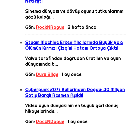
Netleşti
Sinema dünyası ve dövüş oyunu tutkunlarının
gözü kulağı...
Gön:
RockNRogue
,
3 hafta önce
Steam Machine Erken Alıcılarında Büyük Şok:
Ölümün Kırmızı Çizgisi Hatası Ortaya Çıktı!
Valve tarafından doğrudan üretilen ve oyun
dünyasında b...
Gön:
Duru Bilge
,
1 ay önce
Cyberpunk 2077 Küllerinden Doğdu: 40 Milyon
Satış Barajı Resmen Aşıldı!
Video oyun dünyasının en büyük geri dönüş
hikayelerinde...
Gön:
RockNRogue
,
1 ay önce