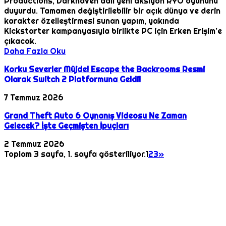
Productions, Darkhaven adlı yeni aksiyon RYO oyununu
duyurdu. Tamamen değiştirilebilir bir açık dünya ve derin
karakter özelleştirmesi sunan yapım, yakında
Kickstarter kampanyasıyla birlikte PC için Erken Erişim’e
çıkacak.
Daha Fazla Oku
Korku Severler Müjde! Escape the Backrooms Resmi
Olarak Switch 2 Platformuna Geldi!
7 Temmuz 2026
Grand Theft Auto 6 Oynanış Videosu Ne Zaman
Gelecek? İşte Geçmişten İpuçları
2 Temmuz 2026
Toplam 3 sayfa, 1. sayfa gösteriliyor.
1
2
3
»