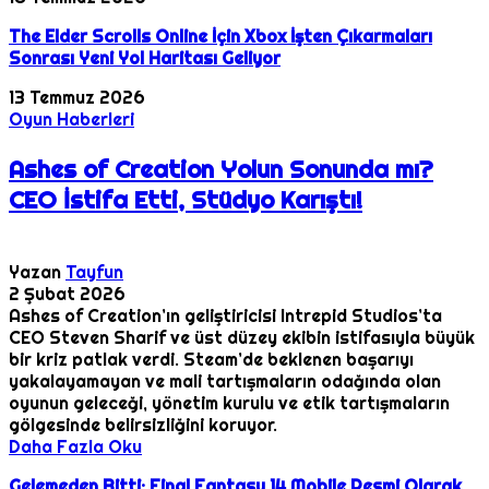
The Elder Scrolls Online İçin Xbox İşten Çıkarmaları
Sonrası Yeni Yol Haritası Geliyor
13 Temmuz 2026
Oyun Haberleri
Ashes of Creation Yolun Sonunda mı?
CEO İstifa Etti, Stüdyo Karıştı!
Yazan
Tayfun
2 Şubat 2026
Ashes of Creation’ın geliştiricisi Intrepid Studios’ta
CEO Steven Sharif ve üst düzey ekibin istifasıyla büyük
bir kriz patlak verdi. Steam’de beklenen başarıyı
yakalayamayan ve mali tartışmaların odağında olan
oyunun geleceği, yönetim kurulu ve etik tartışmaların
gölgesinde belirsizliğini koruyor.
Daha Fazla Oku
Gelemeden Bitti: Final Fantasy 14 Mobile Resmi Olarak