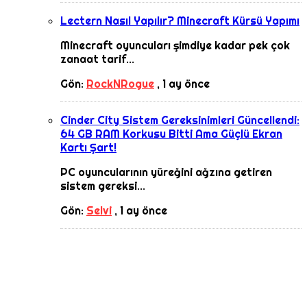
Lectern Nasıl Yapılır? Minecraft Kürsü Yapımı
Minecraft oyuncuları şimdiye kadar pek çok
zanaat tarif...
Gön:
RockNRogue
,
1 ay önce
Cinder City Sistem Gereksinimleri Güncellendi:
64 GB RAM Korkusu Bitti Ama Güçlü Ekran
Kartı Şart!
PC oyuncularının yüreğini ağzına getiren
sistem gereksi...
Gön:
Selvi
,
1 ay önce