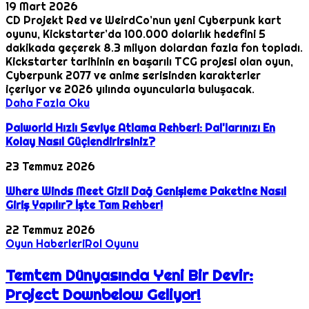
19 Mart 2026
CD Projekt Red ve WeirdCo’nun yeni Cyberpunk kart
oyunu, Kickstarter’da 100.000 dolarlık hedefini 5
dakikada geçerek 8.3 milyon dolardan fazla fon topladı.
Kickstarter tarihinin en başarılı TCG projesi olan oyun,
Cyberpunk 2077 ve anime serisinden karakterler
içeriyor ve 2026 yılında oyuncularla buluşacak.
Daha Fazla Oku
Palworld Hızlı Seviye Atlama Rehberi: Pal'larınızı En
Kolay Nasıl Güçlendirirsiniz?
23 Temmuz 2026
Where Winds Meet Gizli Dağ Genişleme Paketine Nasıl
Giriş Yapılır? İşte Tam Rehber!
22 Temmuz 2026
Oyun Haberleri
Rol Oyunu
Temtem Dünyasında Yeni Bir Devir:
Project Downbelow Geliyor!