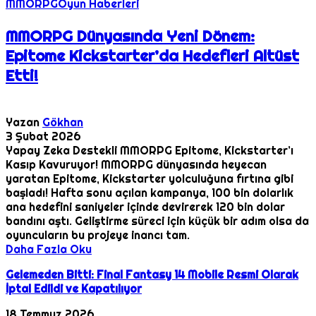
MMORPG
Oyun Haberleri
MMORPG Dünyasında Yeni Dönem:
Epitome Kickstarter’da Hedefleri Altüst
Etti!
Yazan
Gökhan
3 Şubat 2026
Yapay Zeka Destekli MMORPG Epitome, Kickstarter’ı
Kasıp Kavuruyor! MMORPG dünyasında heyecan
yaratan Epitome, Kickstarter yolculuğuna fırtına gibi
başladı! Hafta sonu açılan kampanya, 100 bin dolarlık
ana hedefini saniyeler içinde devirerek 120 bin dolar
bandını aştı. Geliştirme süreci için küçük bir adım olsa da
oyuncuların bu projeye inancı tam.
Daha Fazla Oku
Gelemeden Bitti: Final Fantasy 14 Mobile Resmi Olarak
İptal Edildi ve Kapatılıyor
18 Temmuz 2026