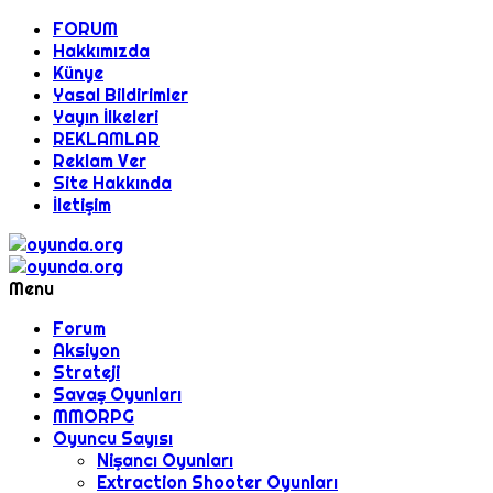
FORUM
Hakkımızda
Künye
Yasal Bildirimler
Yayın İlkeleri
REKLAMLAR
Reklam Ver
Site Hakkında
İletişim
Menu
Forum
Aksiyon
Strateji
Savaş Oyunları
MMORPG
Oyuncu Sayısı
Nişancı Oyunları
Extraction Shooter Oyunları