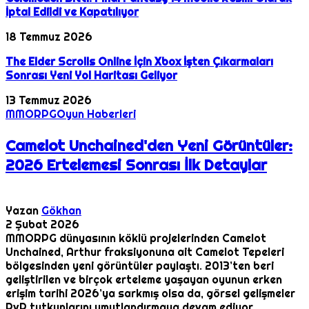
İptal Edildi ve Kapatılıyor
18 Temmuz 2026
The Elder Scrolls Online İçin Xbox İşten Çıkarmaları
Sonrası Yeni Yol Haritası Geliyor
13 Temmuz 2026
MMORPG
Oyun Haberleri
Camelot Unchained'den Yeni Görüntüler:
2026 Ertelemesi Sonrası İlk Detaylar
Yazan
Gökhan
2 Şubat 2026
MMORPG dünyasının köklü projelerinden Camelot
Unchained, Arthur fraksiyonuna ait Camelot Tepeleri
bölgesinden yeni görüntüler paylaştı. 2013’ten beri
geliştirilen ve birçok erteleme yaşayan oyunun erken
erişim tarihi 2026’ya sarkmış olsa da, görsel gelişmeler
RvR tutkunlarını umutlandırmaya devam ediyor.