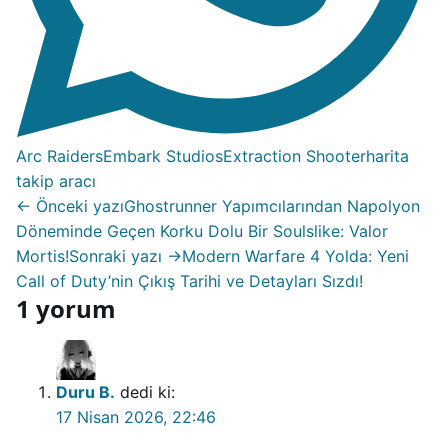
Arc Raiders
Embark Studios
Extraction Shooter
harita
takip aracı
← Önceki yazı
Ghostrunner Yapımcılarından Napolyon
Döneminde Geçen Korku Dolu Bir Soulslike: Valor
Mortis!
Sonraki yazı →
Modern Warfare 4 Yolda: Yeni
Call of Duty’nin Çıkış Tarihi ve Detayları Sızdı!
1 yorum
Duru B.
dedi ki:
17 Nisan 2026, 22:46