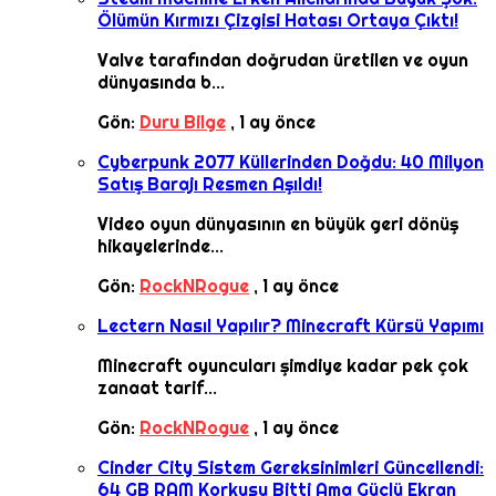
Ölümün Kırmızı Çizgisi Hatası Ortaya Çıktı!
Valve tarafından doğrudan üretilen ve oyun
dünyasında b...
Gön:
Duru Bilge
,
1 ay önce
Cyberpunk 2077 Küllerinden Doğdu: 40 Milyon
Satış Barajı Resmen Aşıldı!
Video oyun dünyasının en büyük geri dönüş
hikayelerinde...
Gön:
RockNRogue
,
1 ay önce
Lectern Nasıl Yapılır? Minecraft Kürsü Yapımı
Minecraft oyuncuları şimdiye kadar pek çok
zanaat tarif...
Gön:
RockNRogue
,
1 ay önce
Cinder City Sistem Gereksinimleri Güncellendi:
64 GB RAM Korkusu Bitti Ama Güçlü Ekran