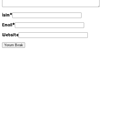
İsim
*
Email
*
Website