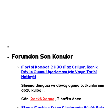
Forumdan Son Konular
Mortal Kombat 2 HBO Max Geliyor: İkonik
Dövüş Oyunu Uyarlaması İçin Yayın Tarihi
Netleşti
Sinema dünyası ve dövüş oyunu tutkunlarının
gözü kulağı...
Gön:
RockNRogue
,
3 hafta önce
Steam Machine Erken Alıcılarında Büyük Şok: