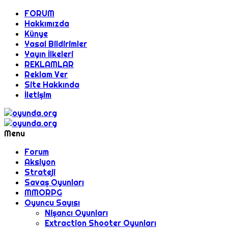
FORUM
Hakkımızda
Künye
Yasal Bildirimler
Yayın İlkeleri
REKLAMLAR
Reklam Ver
Site Hakkında
İletişim
Menu
Forum
Aksiyon
Strateji
Savaş Oyunları
MMORPG
Oyuncu Sayısı
Nişancı Oyunları
Extraction Shooter Oyunları