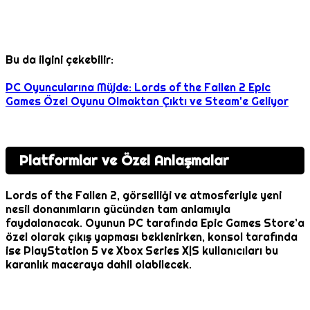
Bu da ilgini çekebilir:
PC Oyuncularına Müjde: Lords of the Fallen 2 Epic
Games Özel Oyunu Olmaktan Çıktı ve Steam'e Geliyor
Platformlar ve Özel Anlaşmalar
Lords of the Fallen 2, görselliği ve atmosferiyle yeni
nesil donanımların gücünden tam anlamıyla
faydalanacak. Oyunun PC tarafında Epic Games Store’a
özel olarak çıkış yapması beklenirken, konsol tarafında
ise PlayStation 5 ve Xbox Series X|S kullanıcıları bu
karanlık maceraya dahil olabilecek.