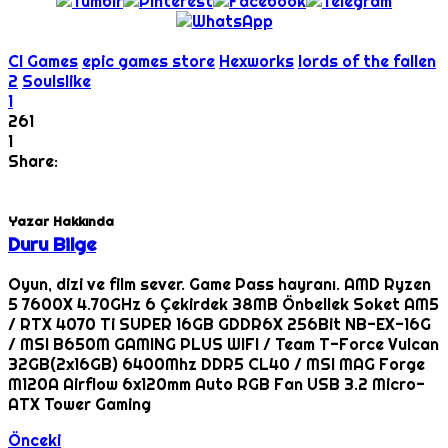
CI Games
epic games store
Hexworks
lords of the fallen
2
Soulslike
1
261
1
Share:
Yazar Hakkında
Duru Bilge
Oyun, dizi ve film sever. Game Pass hayranı. AMD Ryzen
5 7600X 4.70GHz 6 Çekirdek 38MB Önbellek Soket AM5
/ RTX 4070 Ti SUPER 16GB GDDR6X 256Bit NB-EX-16G
/ MSI B650M GAMING PLUS WIFI / Team T-Force Vulcan
32GB(2x16GB) 6400Mhz DDR5 CL40 / MSI MAG Forge
M120A Airflow 6x120mm Auto RGB Fan USB 3.2 Micro-
ATX Tower Gaming
Önceki