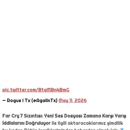
pic.twitter.com/BtgMBn4BmG
— Rogue I Tx (@AgaiinTx)
May 11, 2026
Far Cry 7 Sızıntısı: Yeni Ses Dosyası Zamana Karşı Yarış
İddialarını Doğruluyor
ile ilgili aktaracaklarımız şimdilik