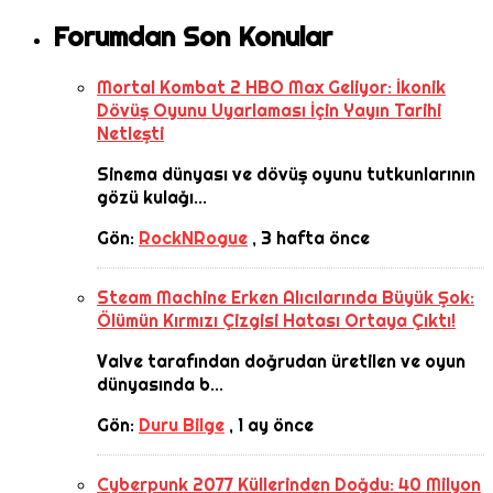
Forumdan Son Konular
Mortal Kombat 2 HBO Max Geliyor: İkonik
Dövüş Oyunu Uyarlaması İçin Yayın Tarihi
Netleşti
Sinema dünyası ve dövüş oyunu tutkunlarının
gözü kulağı...
Gön:
RockNRogue
,
3 hafta önce
Steam Machine Erken Alıcılarında Büyük Şok:
Ölümün Kırmızı Çizgisi Hatası Ortaya Çıktı!
Valve tarafından doğrudan üretilen ve oyun
dünyasında b...
Gön:
Duru Bilge
,
1 ay önce
Cyberpunk 2077 Küllerinden Doğdu: 40 Milyon