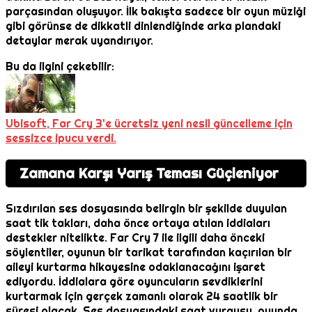
parçasından oluşuyor. İlk bakışta sadece bir oyun müziği
gibi görünse de dikkatli dinlendiğinde arka plandaki
detaylar merak uyandırıyor.
Bu da ilgini çekebilir:
Ubisoft, Far Cry 3'e ücretsiz yeni nesil güncelleme için
sessizce ipucu verdi.
Zamana Karşı Yarış Teması Güçleniyor
Sızdırılan ses dosyasında belirgin bir şekilde duyulan
saat tik takları, daha önce ortaya atılan iddiaları
destekler nitelikte. Far Cry 7 ile ilgili daha önceki
söylentiler, oyunun bir tarikat tarafından kaçırılan bir
aileyi kurtarma hikayesine odaklanacağını işaret
ediyordu. İddialara göre oyuncuların sevdiklerini
kurtarmak için gerçek zamanlı olarak 24 saatlik bir
süresi olacak. Ses dosyasındaki saat vurgusu, oyunda