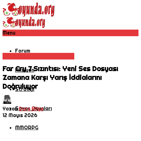
Menu
Forum
Aksiyon
Macera
Nişancı Oyunu
Far Cry 7 Sızıntısı: Yeni Ses Dosyası
Aksiyon
Zamana Karşı Yarış İddialarını
Doğruluyor
Strateji
Savaş Oyunları
Yazan
Duru Bilge
12 Mayıs 2026
MMORPG