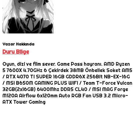
Yazar Hakkında
Duru Bilge
Oyun, dizi ve film sever. Game Pass hayranı. AMD Ryzen
5 7600X 4.70GHz 6 Çekirdek 38MB Önbellek Soket AM5
/ RTX 4070 Ti SUPER 16GB GDDR6X 256Bit NB-EX-16G
/ MSI B650M GAMING PLUS WIFI / Team T-Force Vulcan
32GB(2x16GB) 6400Mhz DDR5 CL40 / MSI MAG Forge
M120A Airflow 6x120mm Auto RGB Fan USB 3.2 Micro-
ATX Tower Gaming