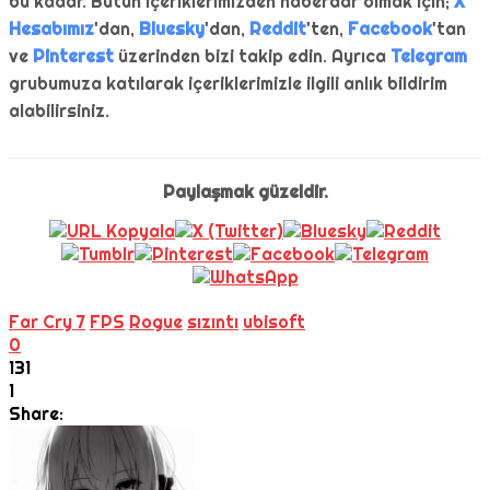
bu kadar. Bütün içeriklerimizden haberdar olmak için;
X
Hesabımız
'dan,
Bluesky
'dan,
Reddit
'ten,
Facebook
'tan
ve
Pinterest
üzerinden bizi takip edin. Ayrıca
Telegram
grubumuza katılarak içeriklerimizle ilgili anlık bildirim
alabilirsiniz.
Paylaşmak güzeldir.
Far Cry 7
FPS
Rogue
sızıntı
ubisoft
0
131
1
Share: