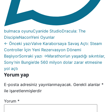
bulmaca oyunu
Cyanide Studio
Dracula: The
Disciple
Nacon
Yeni Oyunlar
← Önceki yazı
Valve Karaborsaya Savaş Açtı: Steam
Controller İçin Yeni Rezervasyon Dönemi
Başlıyor
Sonraki yazı →
Marathon’un yaşadığı sıkıntılar,
Sony’nin Bungie’de 560 milyon dolar zarar etmesine
yol açtı
Yorum yap
E-posta adresiniz yayınlanmayacak.
Gerekli alanlar
*
ile işaretlenmişlerdir
Yorum
*