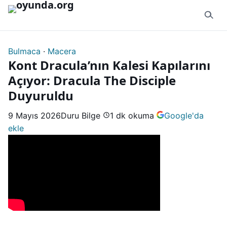
İçeriğe geç
Bulmaca
·
Macera
Kont Dracula’nın Kalesi Kapılarını
Açıyor: Dracula The Disciple
Duyuruldu
9 Mayıs 2026
Duru Bilge
1 dk okuma
Google'da
ekle