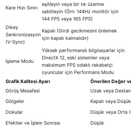
eşitleyin veya bir tık üzerine
Kare Hızı Sınırı
sabitleyin (Örn: 144Hz monitör için
144 FPS veya 165 FPS)
Dikey
Kapalı (Girdi gecikmesini önlemek
Senkronizasyon
için kapalı kalmalıdır)
(V-Sync)
Yüksek performanslı bilgisayarlar için
DirectX 12, eski sistemler veya
İşleme Modu
maksimum FPS odaklı rekabetçi
oyuncular için Performans Modu
Grafik Kalitesi Ayarı
Önerilen Değer v
Görüş Mesafesi
Uzak veya Destansı
Gölgeler
Kapalı veya Düşük 
Dokular
Düşük veya Orta (
Efektler ve İşlem Sonrası
Düşük