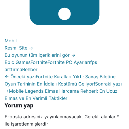
Mobil
Resmi Site →
Bu oyunun tüm içeriklerini gör →
Epic Games
Fortnite
Fortnite PC Ayarları
fps
arttırma
Rehber
← Önceki yazı
Fortnite Kuralları Yıktı: Savaş Biletine
Oyun Tarihinin En İddialı Kostümü Geliyor!
Sonraki yazı
→
Mobile Legends Elmas Harcama Rehberi: En Ucuz
Elmas ve En Verimli Taktikler
Yorum yap
E-posta adresiniz yayınlanmayacak.
Gerekli alanlar
*
ile işaretlenmişlerdir