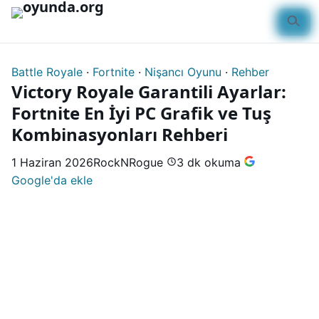
İçeriğe geç
8.0
Battle Royale
·
Fortnite
·
Nişancı Oyunu
·
Rehber
Victory Royale Garantili Ayarlar:
Fortnite En İyi PC Grafik ve Tuş
Kombinasyonları Rehberi
1 Haziran 2026
RockNRogue
3 dk okuma
Google'da ekle