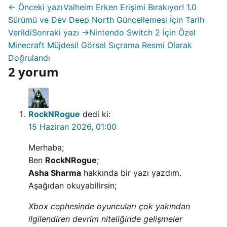
← Önceki yazı
Valheim Erken Erişimi Bırakıyor! 1.0
Sürümü ve Dev Deep North Güncellemesi İçin Tarih
Verildi
Sonraki yazı →
Nintendo Switch 2 İçin Özel
Minecraft Müjdesi! Görsel Sıçrama Resmi Olarak
Doğrulandı
2 yorum
RockNRogue
dedi ki:
15 Haziran 2026, 01:00
Merhaba;
Ben
RockNRogue
;
Asha Sharma
hakkında bir yazı yazdım.
Aşağıdan okuyabilirsin;
Xbox cephesinde oyuncuları çok yakından
ilgilendiren devrim niteliğinde gelişmeler