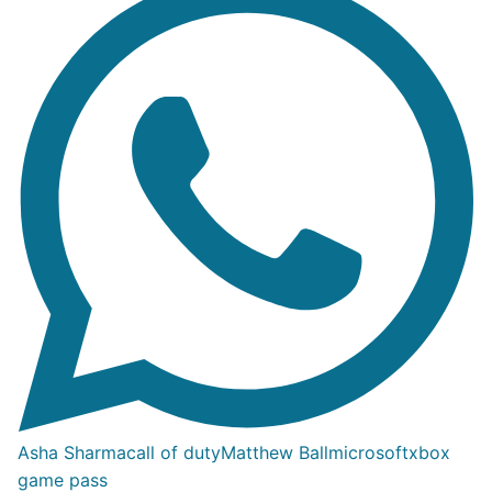
Asha Sharma
call of duty
Matthew Ball
microsoft
xbox
game pass