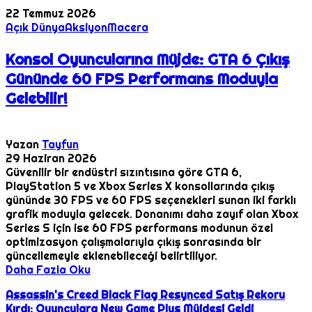
22 Temmuz 2026
Açık Dünya
Aksiyon
Macera
Konsol Oyuncularına Müjde: GTA 6 Çıkış
Gününde 60 FPS Performans Moduyla
Gelebilir!
Yazan
Tayfun
29 Haziran 2026
Güvenilir bir endüstri sızıntısına göre GTA 6,
PlayStation 5 ve Xbox Series X konsollarında çıkış
gününde 30 FPS ve 60 FPS seçenekleri sunan iki farklı
grafik moduyla gelecek. Donanımı daha zayıf olan Xbox
Series S için ise 60 FPS performans modunun özel
optimizasyon çalışmalarıyla çıkış sonrasında bir
güncellemeyle eklenebileceği belirtiliyor.
Daha Fazla Oku
Assassin's Creed Black Flag Resynced Satış Rekoru
Kırdı: Oyunculara New Game Plus Müjdesi Geldi