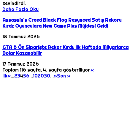
sevindirdi.
Daha Fazla Oku
Assassin's Creed Black Flag Resynced Satış Rekoru
Kırdı: Oyunculara New Game Plus Müjdesi Geldi
18 Temmuz 2026
GTA 6 Ön Siparişte Rekor Kırdı: İlk Haftada Milyarlarca
Dolar Kazanabilir
17 Temmuz 2026
Toplam 116 sayfa, 4. sayfa gösteriliyor.
«
İlk
«
...
2
3
4
5
6
...
10
20
30
...
»
Son »