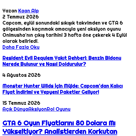
Yazan
Kaan Alp
2 Temmuz 2026
Capcom, eylül sonundaki sıkışık takvimden ve GTA 6
gölgesinden kaçınmak amacıyla yeni aksiyon oyunu
Onimusha’nın çıkış tarihini 3 hafta öne çekerek 4 Eylül
olarak belirledi.
Daha Fazla Oku
Resident Evil Requiem Yakıt Rehberi: Benzin Bidonu
Nerede Bulunur ve Nasıl Doldurulur?
4 Ağustos 2026
Monster Hunter Wilds İçin Müjde: Capcom'dan Kalıcı
Fiyat İndirimi ve Yepyeni Paketler Geliyor!
15 Temmuz 2026
Açık Dünya
Aksiyon
Rol Oyunu
GTA 6 Oyun Fiyatlarını 80 Dolara Mı
Yükseltiyor? Analistlerden Korkutan