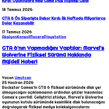
Kırdı: Oyunculara New Game Plus Müjdesi Geldi
18 Temmuz 2026
GTA 6 Ön Siparişte Rekor Kırdı: İlk Haftada Milyarlarca
Dolar Kazanabilir
17 Temmuz 2026
Aksiyon
Konsol
Macera
Playstation
GTA 6'nın Yapmadığını Yaptılar: Marvel's
Wolverine Fiziksel Sürümü Hakkında
Müjdeli Haber!
Yazan
Umutcan
25 Haziran 2026
Rockstar Games’in GTA 6 fiziksel sürümünde disk yer
almayacağını açıklamasının ardından gözler Insomniac
Games’e çevrildi. Geliştirici stüdyo, Marvel’s Wolverine
oyununun kutulu sürümünde kesinlikle disk bulunacağını
doğrulayarak fiziksel medya koleksiyoncularını