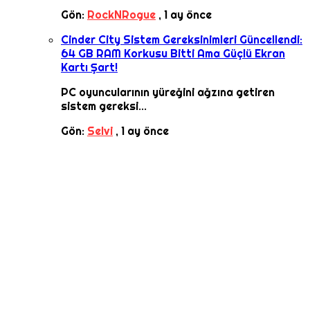
Gön:
RockNRogue
,
1 ay önce
Cinder City Sistem Gereksinimleri Güncellendi:
64 GB RAM Korkusu Bitti Ama Güçlü Ekran
Kartı Şart!
PC oyuncularının yüreğini ağzına getiren
sistem gereksi...
Gön:
Selvi
,
1 ay önce