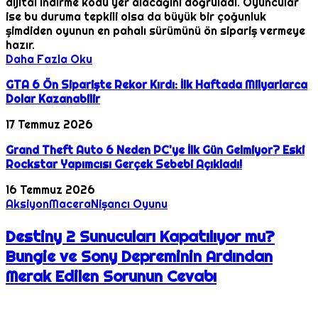
dijital indirme kodu yer alacağını doğruladı. Oyuncular
ise bu duruma tepkili olsa da büyük bir çoğunluk
şimdiden oyunun en pahalı sürümünü ön sipariş vermeye
hazır.
Daha Fazla Oku
GTA 6 Ön Siparişte Rekor Kırdı: İlk Haftada Milyarlarca
Dolar Kazanabilir
17 Temmuz 2026
Grand Theft Auto 6 Neden PC'ye İlk Gün Gelmiyor? Eski
Rockstar Yapımcısı Gerçek Sebebi Açıkladı!
16 Temmuz 2026
Aksiyon
Macera
Nişancı Oyunu
Destiny 2 Sunucuları Kapatılıyor mu?
Bungie ve Sony Depreminin Ardından
Merak Edilen Sorunun Cevabı