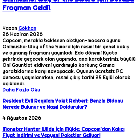
Fragman Geldi!
Yazan
Gökhan
26 Haziran 2026
Capcom, merakla beklenen aksiyon-macera oyunu
Onimusha: Way of the Sword için resmi bir genel bakış
ve oynanış fragmanı yayınladı. Edo dönemi Kyoto
şehrinde geçecek olan yapımda, ana karakterimiz büyülü
Oni Gauntlet eldiveni yardımıyla korkunç Genma
yaratıklarına karşı savaşacak. Oyunun ücretsiz PC
demosu yayınlanırken, resmi çıkış tarihi 25 Eylül olarak
açıklandı.
Daha Fazla Oku
Resident Evil Requiem Yakıt Rehberi: Benzin Bidonu
Nerede Bulunur ve Nasıl Doldurulur?
4 Ağustos 2026
Monster Hunter Wilds İçin Müjde: Capcom'dan Kalıcı
Fiyat İndirimi ve Yepyeni Paketler Geliyor!