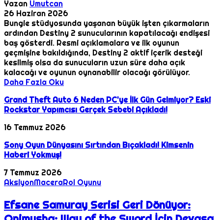
Yazan
Umutcan
26 Haziran 2026
Bungie stüdyosunda yaşanan büyük işten çıkarmaların
ardından Destiny 2 sunucularının kapatılacağı endişesi
baş gösterdi. Resmi açıklamalara ve ilk oyunun
geçmişine bakıldığında, Destiny 2 aktif içerik desteği
kesilmiş olsa da sunucuların uzun süre daha açık
kalacağı ve oyunun oynanabilir olacağı görülüyor.
Daha Fazla Oku
Grand Theft Auto 6 Neden PC'ye İlk Gün Gelmiyor? Eski
Rockstar Yapımcısı Gerçek Sebebi Açıkladı!
16 Temmuz 2026
Sony Oyun Dünyasını Sırtından Bıçakladı! Kimsenin
Haberi Yokmuş!
7 Temmuz 2026
Aksiyon
Macera
Rol Oyunu
Efsane Samuray Serisi Geri Dönüyor:
Onimusha: Way of the Sword İçin Devasa