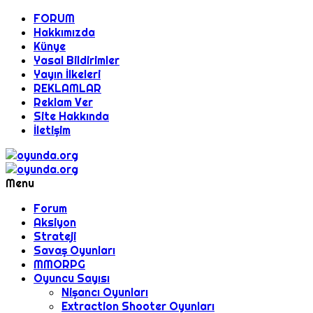
FORUM
Hakkımızda
Künye
Yasal Bildirimler
Yayın İlkeleri
REKLAMLAR
Reklam Ver
Site Hakkında
İletişim
Menu
Forum
Aksiyon
Strateji
Savaş Oyunları
MMORPG
Oyuncu Sayısı
Nişancı Oyunları
Extraction Shooter Oyunları