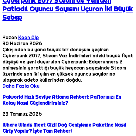
Cyberpunk 2077 Steam'de Yeniden
Patladı! Oyuncu Sayısını Uçuran İki Büyük
Sebep
Yazan
Kaan Alp
30 Haziran 2026
Çıkışından bu yana büyük bir dönüşüm geçiren
Cyberpunk 2077, Steam Yaz İndirimleri’ndeki büyük fiyat
düşüşü ve yeni duyurulan Cyberpunk: Edgerunners 2
animesinin yarattığı büyük heyecan sayesinde Steam
üzerinde son iki yılın en yüksek oyuncu sayılarına
ulaşarak adeta küllerinden doğdu.
Daha Fazla Oku
Palworld Hızlı Seviye Atlama Rehberi: Pal'larınızı En
Kolay Nasıl Güçlendirirsiniz?
23 Temmuz 2026
Where Winds Meet Gizli Dağ Genişleme Paketine Nasıl
Giriş Yapılır? İşte Tam Rehber!