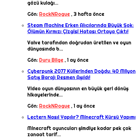
gözü kulağı...
Gön:
RockNRogue
,
3 hafta önce
Steam Machine Erken Alıcılarında Büyük Şok:
Ölümün Kırmızı Çizgisi Hatası Ortaya Çıktı!
Valve tarafından doğrudan üretilen ve oyun
dünyasında b...
Gön:
Duru Bilge
,
1 ay önce
Cyberpunk 2077 Küllerinden Doğdu: 40 Milyon
Satış Barajı Resmen Aşıldı!
Video oyun dünyasının en büyük geri dönüş
hikayelerinde...
Gön:
RockNRogue
,
1 ay önce
Lectern Nasıl Yapılır? Minecraft Kürsü Yapımı
Minecraft oyuncuları şimdiye kadar pek çok
zanaat tarif...