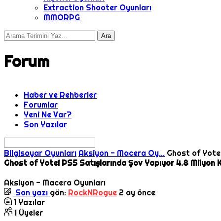
Extraction Shooter Oyunları
MMORPG
Forum
Haber ve Rehberler
Forumlar
Yeni Ne Var?
Son Yazılar
Bilgisayar Oyunları
Aksiyon - Macera Oy...
Ghost of Yotei
Ghost of Yotei PS5 Satışlarında Şov Yapıyor 4.8 Milyon 
Aksiyon - Macera Oyunları
Son yazı
gön:
RockNRogue
2 ay önce
1
Yazılar
1
Üyeler