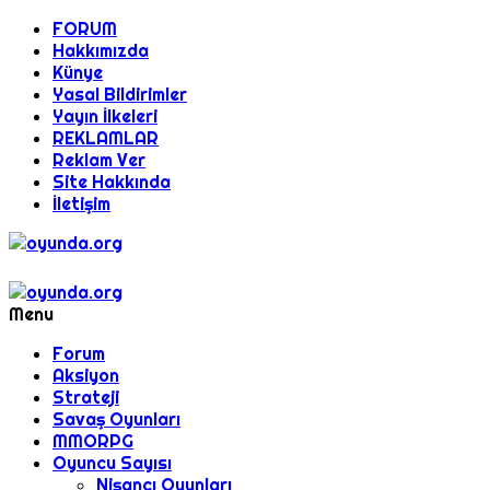
FORUM
Hakkımızda
Künye
Yasal Bildirimler
Yayın İlkeleri
REKLAMLAR
Reklam Ver
Site Hakkında
İletişim
Menu
Forum
Aksiyon
Strateji
Savaş Oyunları
MMORPG
Oyuncu Sayısı
Nişancı Oyunları