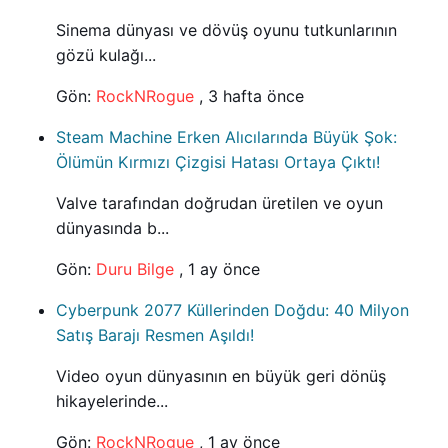
Sinema dünyası ve dövüş oyunu tutkunlarının
gözü kulağı...
Gön:
RockNRogue
,
3 hafta önce
Steam Machine Erken Alıcılarında Büyük Şok:
Ölümün Kırmızı Çizgisi Hatası Ortaya Çıktı!
Valve tarafından doğrudan üretilen ve oyun
dünyasında b...
Gön:
Duru Bilge
,
1 ay önce
Cyberpunk 2077 Küllerinden Doğdu: 40 Milyon
Satış Barajı Resmen Aşıldı!
Video oyun dünyasının en büyük geri dönüş
hikayelerinde...
Gön:
RockNRogue
,
1 ay önce