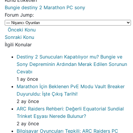
Konu Etiketleri
Bungie
destiny 2
Marathon
PC
sony
Forum Jump:
Önceki Konu
Sonraki Konu
İlgili Konular
Destiny 2 Sunucuları Kapatılıyor mu? Bungie ve
Sony Depreminin Ardından Merak Edilen Sorunun
Cevabı
1 ay önce
Marathon İçin Beklenen PvE Modu Vault Breaker
Duyuruldu: İşte Çıkış Tarihi!
2 ay önce
ARC Raiders Rehberi: Değerli Equatorial Sundial
Trinket Eşyası Nerede Bulunur?
2 ay önce
Bilgisayar Oyuncuları Tepkili: ARC Raiders PC