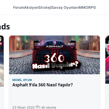
Forum
Aksiyon
Strateji
Savaş Oyunları
MMORPG
nds
MOBIL OYUN
Asphalt 9’da 360 Nasıl Yapılır?
23 Nisan 2020
·
1 dk okuma