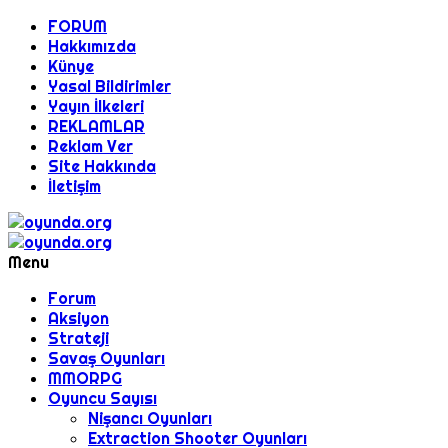
FORUM
Hakkımızda
Künye
Yasal Bildirimler
Yayın İlkeleri
REKLAMLAR
Reklam Ver
Site Hakkında
İletişim
Menu
Forum
Aksiyon
Strateji
Savaş Oyunları
MMORPG
Oyuncu Sayısı
Nişancı Oyunları
Extraction Shooter Oyunları