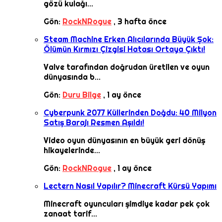
gözü kulağı...
Gön:
RockNRogue
,
3 hafta önce
Steam Machine Erken Alıcılarında Büyük Şok:
Ölümün Kırmızı Çizgisi Hatası Ortaya Çıktı!
Valve tarafından doğrudan üretilen ve oyun
dünyasında b...
Gön:
Duru Bilge
,
1 ay önce
Cyberpunk 2077 Küllerinden Doğdu: 40 Milyon
Satış Barajı Resmen Aşıldı!
Video oyun dünyasının en büyük geri dönüş
hikayelerinde...
Gön:
RockNRogue
,
1 ay önce
Lectern Nasıl Yapılır? Minecraft Kürsü Yapımı
Minecraft oyuncuları şimdiye kadar pek çok
zanaat tarif...