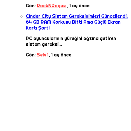
Gön:
RockNRogue
,
1 ay önce
Cinder City Sistem Gereksinimleri Güncellendi:
64 GB RAM Korkusu Bitti Ama Güçlü Ekran
Kartı Şart!
PC oyuncularının yüreğini ağzına getiren
sistem gereksi...
Gön:
Selvi
,
1 ay önce