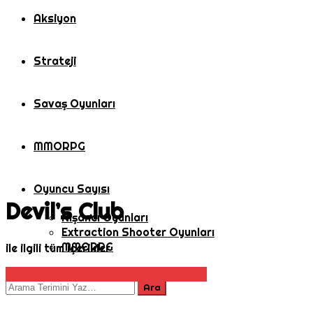
Aksiyon
Strateji
Savaş Oyunları
MMORPG
Oyuncu Sayısı
Devil’s Club
Nişancı Oyunları
Extraction Shooter Oyunları
MMORPG
ile ilgili tüm içerikler
Hayatta Kalma
Rehber
Sons of Forest