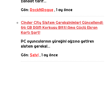
zanaat tarif...
Gön:
RockNRogue
,
1 ay önce
Cinder City Sistem Gereksinimleri Güncellendi:
64 GB RAM Korkusu Bitti Ama Güçlü Ekran
Kartı Şart!
PC oyuncularının yüreğini ağzına getiren
sistem gereksi...
Gön:
Selvi
,
1 ay önce