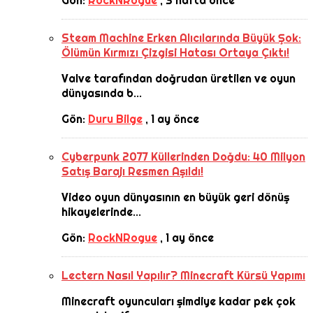
Gön:
RockNRogue
,
3 hafta önce
Steam Machine Erken Alıcılarında Büyük Şok:
Ölümün Kırmızı Çizgisi Hatası Ortaya Çıktı!
Valve tarafından doğrudan üretilen ve oyun
dünyasında b...
Gön:
Duru Bilge
,
1 ay önce
Cyberpunk 2077 Küllerinden Doğdu: 40 Milyon
Satış Barajı Resmen Aşıldı!
Video oyun dünyasının en büyük geri dönüş
hikayelerinde...
Gön:
RockNRogue
,
1 ay önce
Lectern Nasıl Yapılır? Minecraft Kürsü Yapımı
Minecraft oyuncuları şimdiye kadar pek çok