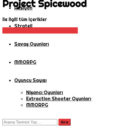
Project Spicewood
Aksiyon
ile ilgili tüm içerikler
Strateji
Aksiyon
Oyun Haberleri
Rol Oyunu
Savaş Oyunları
MMORPG
Oyuncu Sayısı
Nişancı Oyunları
Extraction Shooter Oyunları
MMORPG