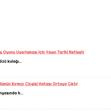
 Oyunu Uyarlaması İçin Yayın Tarihi Netleşti
zü kulağı...
ümün Kırmızı Çizgisi Hatası Ortaya Çıktı!
nyasında b...