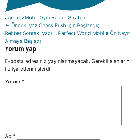
age of z
Mobil Oyun
Rehber
Strateji
← Önceki yazı
Chess Rush İçin Başlangıç
Rehberi
Sonraki yazı →
Perfect World Mobile Ön Kayıt
Almaya Başladı
Yorum yap
E-posta adresiniz yayınlanmayacak.
Gerekli alanlar
*
ile işaretlenmişlerdir
Yorum
*
Ad
*