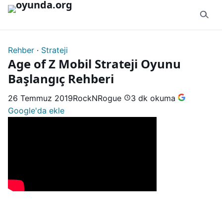
İçeriğe geç
Rehber
·
Strateji
Age of Z Mobil Strateji Oyunu
Başlangıç Rehberi
26 Temmuz 2019
RockNRogue
3 dk okuma
Google'da ekle