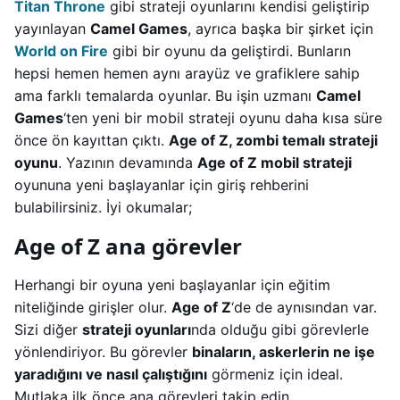
Titan Throne
gibi strateji oyunlarını kendisi geliştirip
yayınlayan
Camel Games
, ayrıca başka bir şirket için
World on Fire
gibi bir oyunu da geliştirdi. Bunların
hepsi hemen hemen aynı arayüz ve grafiklere sahip
ama farklı temalarda oyunlar. Bu işin uzmanı
Camel
Games
‘ten yeni bir mobil strateji oyunu daha kısa süre
önce ön kayıttan çıktı.
Age of Z, zombi temalı strateji
oyunu
. Yazının devamında
Age of Z mobil strateji
oyununa yeni başlayanlar için giriş rehberini
bulabilirsiniz. İyi okumalar;
Age of Z ana görevler
Herhangi bir oyuna yeni başlayanlar için eğitim
niteliğinde girişler olur.
Age of Z
‘de de aynısından var.
Sizi diğer
strateji oyunları
nda olduğu gibi görevlerle
yönlendiriyor. Bu görevler
binaların, askerlerin ne işe
yaradığını ve nasıl çalıştığını
görmeniz için ideal.
Mutlaka ilk önce ana görevleri takip edin.