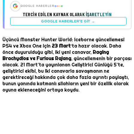
GOOGLE HABERLER
TERCIH EDILEN KAYNAK OLARAK İŞARETLEYIN
GOOGLE HABERLER'E GIT →
Üçüncü Monster Hunter World: Iceborne güncellemesi
PS4 ve Xbox One için
23 Mart
‘ta hazır olacak. Daha
önce duyurulduğu gibi, iki yeni canavar,
Raging
Brachydios ve Furious Rajang
, güncellemenin bir parçası
olacak. 21 Mart’ta yayınlanan Geliştirici Günlüğü 5’te,
geliştirici ekibi, bu iki canavarla savaşmanın ne
gerektireceği hakkında çok daha fazla ayrıntı paylaştı,
bunun yanında katmanlı silahların yeni bir özellik olarak
oyuna ekleneceğini ortaya koydu.