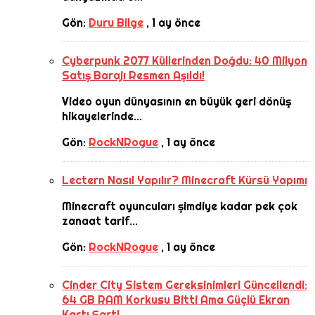
Gön:
Duru Bilge
,
1 ay önce
Cyberpunk 2077 Küllerinden Doğdu: 40 Milyon
Satış Barajı Resmen Aşıldı!
Video oyun dünyasının en büyük geri dönüş
hikayelerinde...
Gön:
RockNRogue
,
1 ay önce
Lectern Nasıl Yapılır? Minecraft Kürsü Yapımı
Minecraft oyuncuları şimdiye kadar pek çok
zanaat tarif...
Gön:
RockNRogue
,
1 ay önce
Cinder City Sistem Gereksinimleri Güncellendi:
64 GB RAM Korkusu Bitti Ama Güçlü Ekran
Kartı Şart!