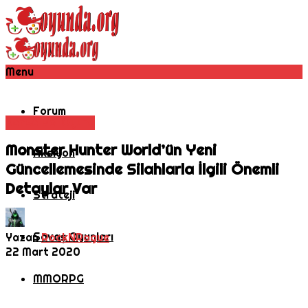
Menu
Forum
Konsol
Rol Oyunu
Monster Hunter World’ün Yeni
Aksiyon
Güncellemesinde Silahlarla İlgili Önemli
Detaylar Var
Strateji
Savaş Oyunları
Yazan
RockNRogue
22 Mart 2020
MMORPG