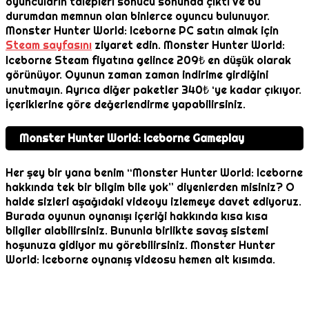
oyuncuların talepleri sonucu sonunda çıktı ve bu
durumdan memnun olan binlerce oyuncu bulunuyor.
Monster Hunter World: Iceborne PC satın almak için
Steam sayfasını
ziyaret edin. Monster Hunter World:
Iceborne Steam fiyatına gelince 209₺ en düşük olarak
görünüyor. Oyunun zaman zaman indirime girdiğini
unutmayın. Ayrıca diğer paketler 340₺ ‘ye kadar çıkıyor.
İçeriklerine göre değerlendirme yapabilirsiniz.
Monster Hunter World: Iceborne Gameplay
Her şey bir yana benim “Monster Hunter World: Iceborne
hakkında tek bir bilgim bile yok” diyenlerden misiniz? O
halde sizleri aşağıdaki videoyu izlemeye davet ediyoruz.
Burada oyunun oynanışı içeriği hakkında kısa kısa
bilgiler alabilirsiniz. Bununla birlikte savaş sistemi
hoşunuza gidiyor mu görebilirsiniz. Monster Hunter
World: Iceborne oynanış videosu hemen alt kısımda.