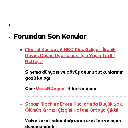
Forumdan Son Konular
Mortal Kombat 2 HBO Max Geliyor: İkonik
Dövüş Oyunu Uyarlaması İçin Yayın Tarihi
Netleşti
Sinema dünyası ve dövüş oyunu tutkunlarının
gözü kulağı...
Gön:
RockNRogue
,
3 hafta önce
Steam Machine Erken Alıcılarında Büyük Şok:
Ölümün Kırmızı Çizgisi Hatası Ortaya Çıktı!
Valve tarafından doğrudan üretilen ve oyun
dünyasında b...