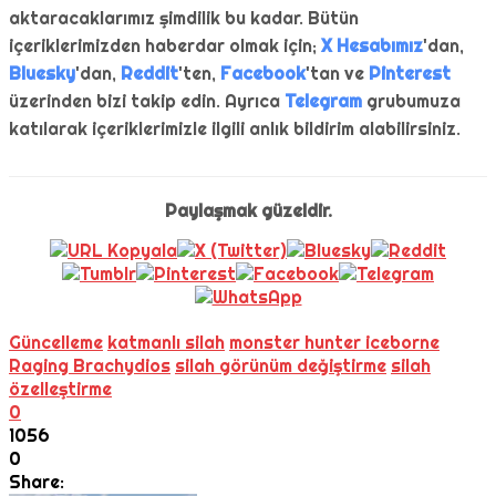
aktaracaklarımız şimdilik bu kadar. Bütün
içeriklerimizden haberdar olmak için;
X Hesabımız
'dan,
Bluesky
'dan,
Reddit
'ten,
Facebook
'tan ve
Pinterest
üzerinden bizi takip edin. Ayrıca
Telegram
grubumuza
katılarak içeriklerimizle ilgili anlık bildirim alabilirsiniz.
Paylaşmak güzeldir.
Güncelleme
katmanlı silah
monster hunter iceborne
Raging Brachydios
silah görünüm değiştirme
silah
özelleştirme
0
1056
0
Share: