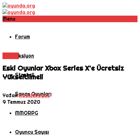
Menu
Forum
Konsol
Aksiyon
Eski Oyunlar Xbox Series X’e Ücretsiz
Strateji
Yükseltilmeli
Savaş Oyunları
Yazan
RockNRogue
9 Temmuz 2020
MMORPG
Oyuncu Sayısı