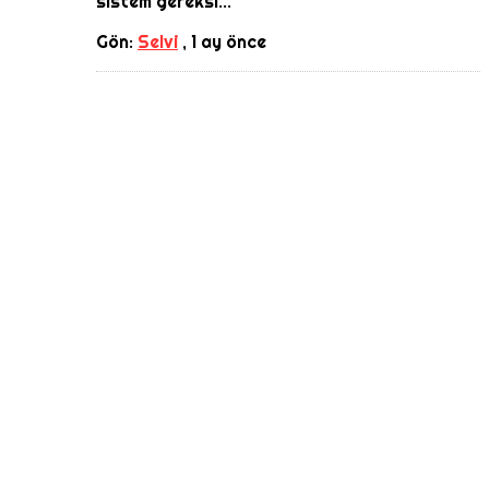
sistem gereksi...
Gön:
Selvi
,
1 ay önce