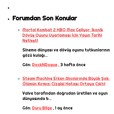
Forumdan Son Konular
Mortal Kombat 2 HBO Max Geliyor: İkonik
Dövüş Oyunu Uyarlaması İçin Yayın Tarihi
Netleşti
Sinema dünyası ve dövüş oyunu tutkunlarının
gözü kulağı...
Gön:
RockNRogue
,
3 hafta önce
Steam Machine Erken Alıcılarında Büyük Şok:
Ölümün Kırmızı Çizgisi Hatası Ortaya Çıktı!
Valve tarafından doğrudan üretilen ve oyun
dünyasında b...
Gön:
Duru Bilge
,
1 ay önce