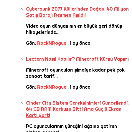
Cyberpunk 2077 Küllerinden Doğdu: 40 Milyon
Satış Barajı Resmen Aşıldı!
Video oyun dünyasının en büyük geri dönüş
hikayelerinde...
Gön:
RockNRogue
,
1 ay önce
Lectern Nasıl Yapılır? Minecraft Kürsü Yapımı
Minecraft oyuncuları şimdiye kadar pek çok
zanaat tarif...
Gön:
RockNRogue
,
1 ay önce
Cinder City Sistem Gereksinimleri Güncellendi:
64 GB RAM Korkusu Bitti Ama Güçlü Ekran
Kartı Şart!
PC oyuncularının yüreğini ağzına getiren