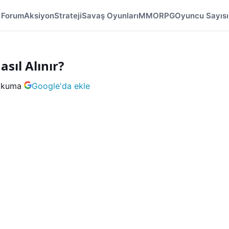
Forum
Aksiyon
Strateji
Savaş Oyunları
MMORPG
Oyuncu Sayısı
sıl Alınır?
okuma
Google'da ekle