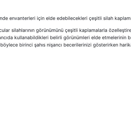
e envanterleri için elde edebilecekleri çeşitli silah kaplama
ar silahlarının görünümünü çeşitli kaplamalarla özelleştirebi
ancıda kullanabildikleri belirli görünümleri elde etmelerinin b
, böylece birinci şahıs nişancı becerilerinizi gösterirken hari