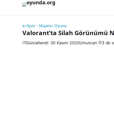
İçeriğe geç
e-Spor
·
Nişancı Oyunu
Valorant’ta Silah Görünümü Na
Güncellendi: 30 Kasım 2020
Umutcan
3 dk 