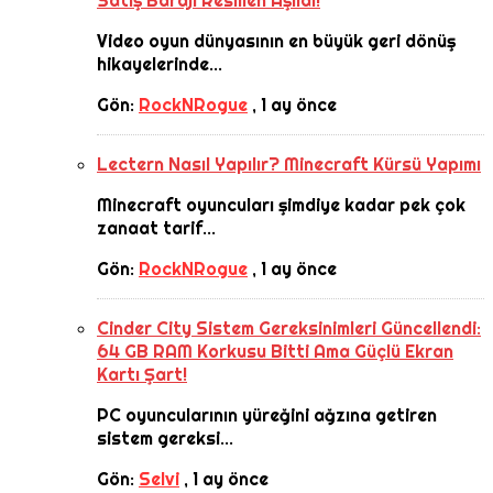
Satış Barajı Resmen Aşıldı!
Video oyun dünyasının en büyük geri dönüş
hikayelerinde...
Gön:
RockNRogue
,
1 ay önce
Lectern Nasıl Yapılır? Minecraft Kürsü Yapımı
Minecraft oyuncuları şimdiye kadar pek çok
zanaat tarif...
Gön:
RockNRogue
,
1 ay önce
Cinder City Sistem Gereksinimleri Güncellendi:
64 GB RAM Korkusu Bitti Ama Güçlü Ekran
Kartı Şart!
PC oyuncularının yüreğini ağzına getiren
sistem gereksi...
Gön:
Selvi
,
1 ay önce