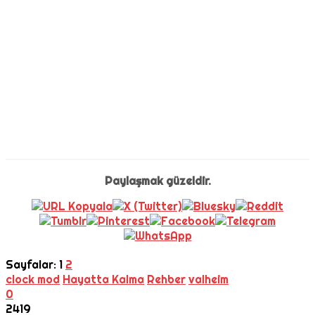
Paylaşmak güzeldir.
Sayfalar:
1
2
clock mod
Hayatta Kalma
Rehber
valheim
0
2419