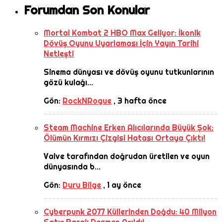
Forumdan Son Konular
Mortal Kombat 2 HBO Max Geliyor: İkonik
Dövüş Oyunu Uyarlaması İçin Yayın Tarihi
Netleşti
Sinema dünyası ve dövüş oyunu tutkunlarının
gözü kulağı...
Gön:
RockNRogue
,
3 hafta önce
Steam Machine Erken Alıcılarında Büyük Şok:
Ölümün Kırmızı Çizgisi Hatası Ortaya Çıktı!
Valve tarafından doğrudan üretilen ve oyun
dünyasında b...
Gön:
Duru Bilge
,
1 ay önce
Cyberpunk 2077 Küllerinden Doğdu: 40 Milyon