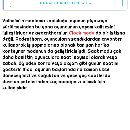
GOOGLE HABERLER'E GIT →
Valheim’ın modlama topluluğu, oyunun piyasaya
sürülmesinden bu yana oyuncunun yaşam kalitesini
iyileştiriyor ve aedenthorn’un
Clock modu
da bir istisna
değil. Aedenthorn, oyuncuların sandıklardan envanter
kullanarak iş yapmalarına olanak tanıyan harika
konteyner modunun da geliştiricisiydi. Saat modu çok
daha basittir; oyunculara saati sayısal olarak veya
sabah, öğleden sonra veya akşam gibi günün saatini
gösterir. Mod, oyunun başlarında ne zaman üsse
döneceğinizi ve soğuktan ve gece geç saatlerde
düşman çetelerinden kaçınacağınızı bilmek için
kullanışlıdır.