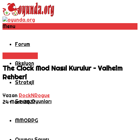
Menu
Forum
Rehber
Valheim
Aksiyon
The Clock Mod Nasıl Kurulur – Valheim
Rehberi
Strateji
Yazan
RockNRogue
Savaş Oyunları
24 Mart 2021
MMORPG
Oyuncu Sayısı