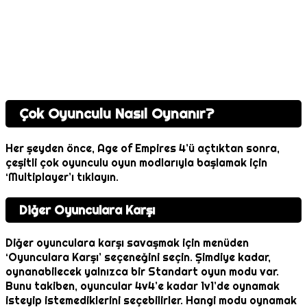
Çok Oyunculu Nasıl Oynanır?
Her şeyden önce, Age of Empires 4’ü açtıktan sonra,
çeşitli çok oyunculu oyun modlarıyla başlamak için
‘Multiplayer’ı tıklayın.
Diğer Oyunculara Karşı
Diğer oyunculara karşı savaşmak için menüden
‘Oyunculara Karşı’ seçeneğini seçin. Şimdiye kadar,
oynanabilecek yalnızca bir Standart oyun modu var.
Bunu takiben, oyuncular 4v4’e kadar 1v1’de oynamak
isteyip istemediklerini seçebilirler. Hangi modu oynamak