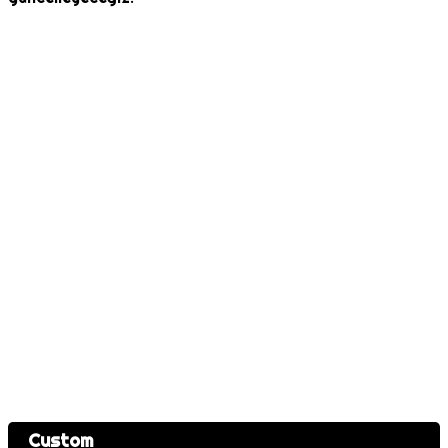
Custom