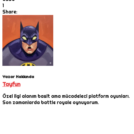
1
Share:
Yazar Hakkında
Tayfun
Özel ilgi alanım basit ama mücadeleci platform oyunları.
Son zamanlarda battle royale oynuyorum.