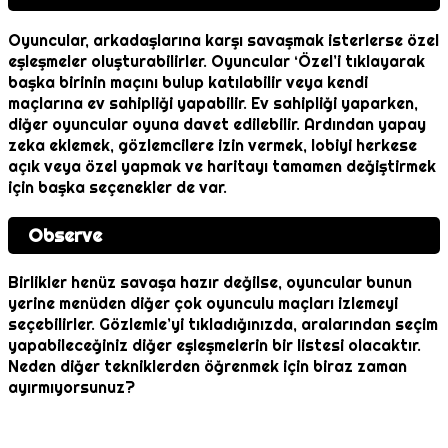
Oyuncular, arkadaşlarına karşı savaşmak isterlerse özel
eşleşmeler oluşturabilirler. Oyuncular ‘Özel’i tıklayarak
başka birinin maçını bulup katılabilir veya kendi
maçlarına ev sahipliği yapabilir. Ev sahipliği yaparken,
diğer oyuncular oyuna davet edilebilir. Ardından yapay
zeka eklemek, gözlemcilere izin vermek, lobiyi herkese
açık veya özel yapmak ve haritayı tamamen değiştirmek
için başka seçenekler de var.
Observe
Birlikler henüz savaşa hazır değilse, oyuncular bunun
yerine menüden diğer çok oyunculu maçları izlemeyi
seçebilirler. Gözlemle’yi tıkladığınızda, aralarından seçim
yapabileceğiniz diğer eşleşmelerin bir listesi olacaktır.
Neden diğer tekniklerden öğrenmek için biraz zaman
ayırmıyorsunuz?