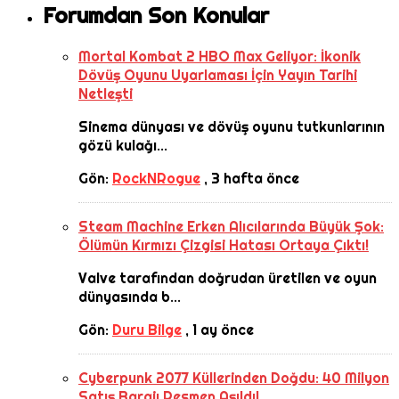
Forumdan Son Konular
Mortal Kombat 2 HBO Max Geliyor: İkonik
Dövüş Oyunu Uyarlaması İçin Yayın Tarihi
Netleşti
Sinema dünyası ve dövüş oyunu tutkunlarının
gözü kulağı...
Gön:
RockNRogue
,
3 hafta önce
Steam Machine Erken Alıcılarında Büyük Şok:
Ölümün Kırmızı Çizgisi Hatası Ortaya Çıktı!
Valve tarafından doğrudan üretilen ve oyun
dünyasında b...
Gön:
Duru Bilge
,
1 ay önce
Cyberpunk 2077 Küllerinden Doğdu: 40 Milyon
Satış Barajı Resmen Aşıldı!