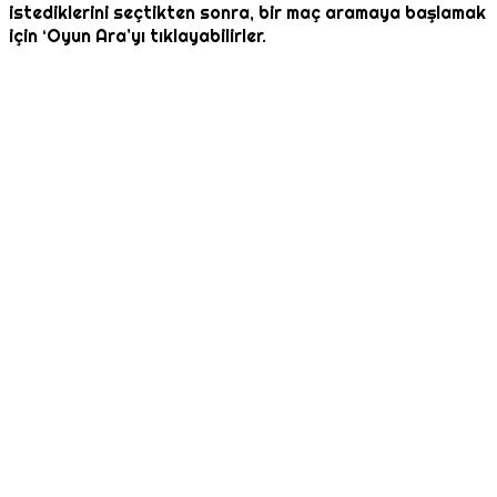
istediklerini seçtikten sonra, bir maç aramaya başlamak
için ‘Oyun Ara’yı tıklayabilirler.