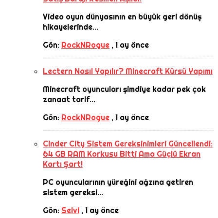
Video oyun dünyasının en büyük geri dönüş
hikayelerinde...
Gön:
RockNRogue
,
1 ay önce
Lectern Nasıl Yapılır? Minecraft Kürsü Yapımı
Minecraft oyuncuları şimdiye kadar pek çok
zanaat tarif...
Gön:
RockNRogue
,
1 ay önce
Cinder City Sistem Gereksinimleri Güncellendi:
64 GB RAM Korkusu Bitti Ama Güçlü Ekran
Kartı Şart!
PC oyuncularının yüreğini ağzına getiren
sistem gereksi...
Gön:
Selvi
,
1 ay önce