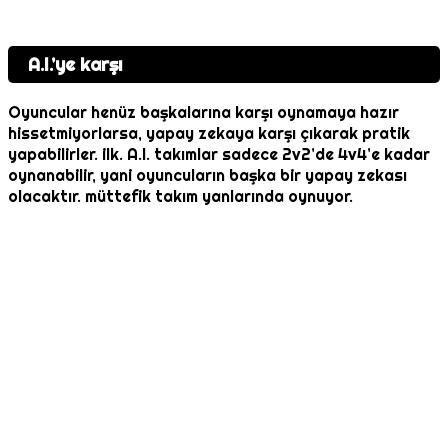
A.I.’ye karşı
Oyuncular henüz başkalarına karşı oynamaya hazır
hissetmiyorlarsa, yapay zekaya karşı çıkarak pratik
yapabilirler. ilk. A.I. takımlar sadece 2v2’de 4v4’e kadar
oynanabilir, yani oyuncuların başka bir yapay zekası
olacaktır. müttefik takım yanlarında oynuyor.