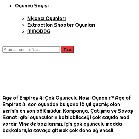
Oyuncu Sayısı
Nişancı Oyunları
Extraction Shooter Oyunları
MMORPG
Age of Empires 4: Çok Oyunculu Nasıl Oynanır? Age of
Empires 4, son oyundan bu yana 16 yıl geçmiş olan
serinin en son bölümüdür. Kampanya, Çatışma ve Savaş
Sanatı gibi oyuncuların katılabileceği çok sayıda mod
vardır. Yine de bazılarımız için çok oyunculu modda
başkalarıyla savaşa gitmek çok daha eğlenceli.