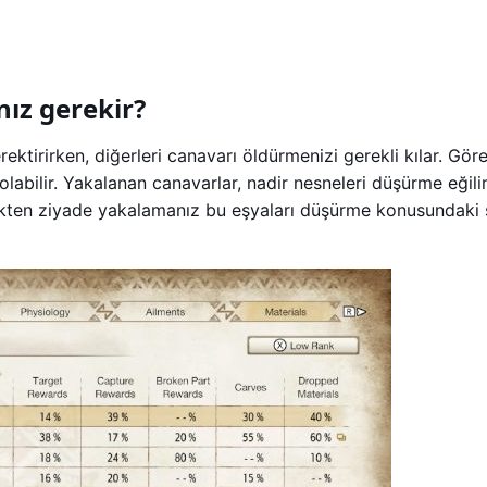
ız gerekir?
ektirirken, diğerleri canavarı öldürmenizi gerekli kılar. Gör
olabilir. Yakalanan canavarlar, nadir nesneleri düşürme eğil
mekten ziyade yakalamanız bu eşyaları düşürme konusundaki ş