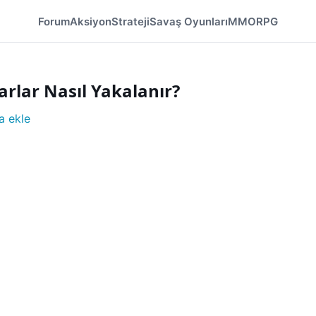
Forum
Aksiyon
Strateji
Savaş Oyunları
MMORPG
rlar Nasıl Yakalanır?
a ekle