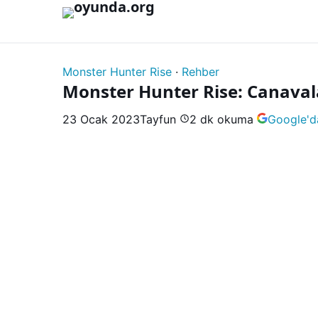
İçeriğe geç
Monster Hunter Rise
·
Rehber
Monster Hunter Rise: Canavala
23 Ocak 2023
Tayfun
2 dk okuma
Google'd