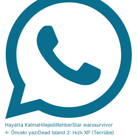
Hayatta Kalma
Hile
jedi
Rehber
Star wars
survivor
← Önceki yazı
Dead Island 2: Hızlı XP (Tecrübe)