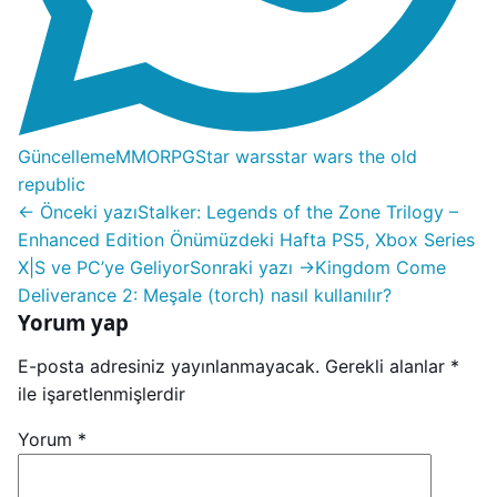
Güncelleme
MMORPG
Star wars
star wars the old
republic
← Önceki yazı
Stalker: Legends of the Zone Trilogy –
Enhanced Edition Önümüzdeki Hafta PS5, Xbox Series
X|S ve PC’ye Geliyor
Sonraki yazı →
Kingdom Come
Deliverance 2: Meşale (torch) nasıl kullanılır?
Yorum yap
E-posta adresiniz yayınlanmayacak.
Gerekli alanlar
*
ile işaretlenmişlerdir
Yorum
*