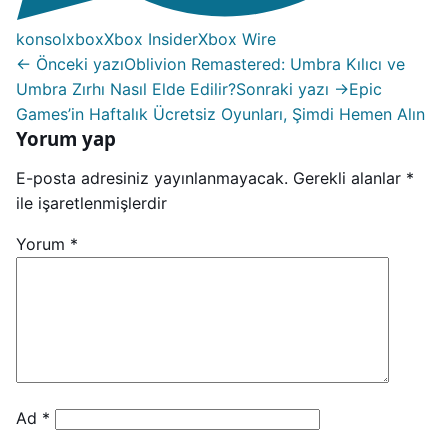
konsol
xbox
Xbox Insider
Xbox Wire
← Önceki yazı
Oblivion Remastered: Umbra Kılıcı ve
Umbra Zırhı Nasıl Elde Edilir?
Sonraki yazı →
Epic
Games’in Haftalık Ücretsiz Oyunları, Şimdi Hemen Alın
Yorum yap
E-posta adresiniz yayınlanmayacak.
Gerekli alanlar
*
ile işaretlenmişlerdir
Yorum
*
Ad
*