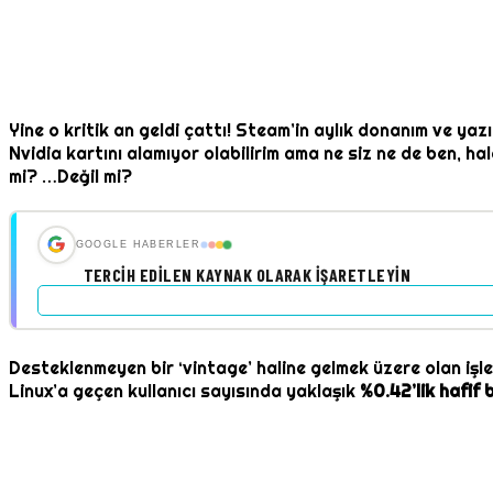
Yine o kritik an geldi çattı! Steam’in aylık donanım ve yaz
Nvidia kartını alamıyor olabilirim ama ne siz ne de ben, h
mi? …Değil mi?
GOOGLE HABERLER
TERCIH EDILEN KAYNAK OLARAK İŞARETLEYIN
Desteklenmeyen bir ‘vintage’ haline gelmek üzere olan işle
Linux’a geçen kullanıcı sayısında yaklaşık
%0.42’lik hafif b