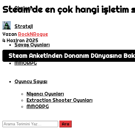
Steam’de en çok hangi işletim s
Aksiyon
Strateji
Yazan
RockNRogue
4 Haziran 2025
Savaş Oyunları
Steam Anketinden Donanım Dünyasına Bakış
MMORPG
Oyuncu Sayısı
Nişancı Oyunları
Extraction Shooter Oyunları
MMORPG