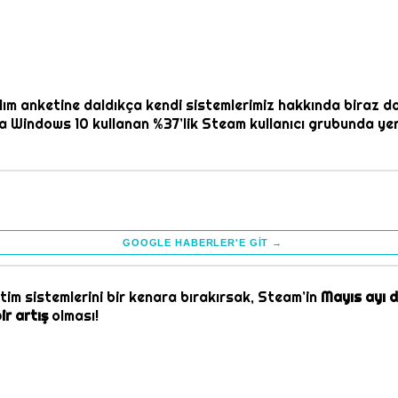
ılım anketine daldıkça kendi sistemlerimiz hakkında biraz da
ala Windows 10 kullanan %37’lik Steam kullanıcı grubunda yer
GOOGLE HABERLER'E GIT →
tim sistemlerini bir kenara bırakırsak, Steam’in
Mayıs ayı 
ir artış
olması!