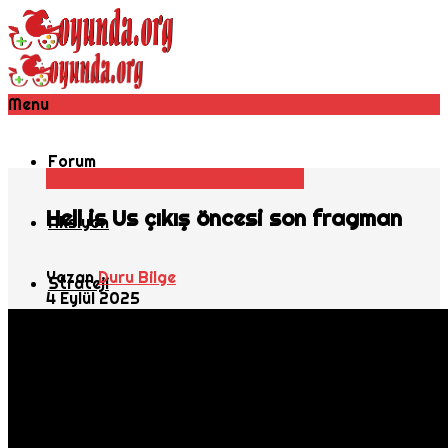
Menu
Forum
Oyun Haberleri
Rol Oyunu
Youtube
Hell is Us çıkış öncesi son fragman
Aksiyon
Yazan
Duru Bilge
Strateji
4 Eylül 2025
Savaş Oyunları
MMORPG