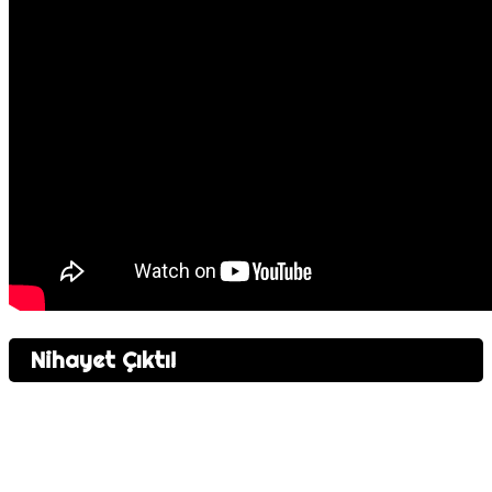
Oyuncu Sayısı
Nişancı Oyunları
Extraction Shooter Oyunları
MMORPG
Nihayet Çıktı!