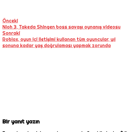
Önceki
Nioh 3, Takeda Shingen boss savaşı oynanış videosu
Sonraki
Roblox, oyun içi iletişimi kullanan tüm oyuncular, yıl
sonuna kadar yaş doğrulaması yapmak zorunda
Bir yanıt yazın