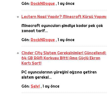
Gön:
RockNRogue
,
1 ay önce
Lectern Nasıl Yapılır? Minecraft Kürsü Yapımı
Minecraft oyuncuları şimdiye kadar pek çok
zanaat tarif...
Gön:
RockNRogue
,
1 ay önce
Cinder City Sistem Gereksinimleri Güncellendi:
64 GB RAM Korkusu Bitti Ama Güçlü Ekran
Kartı Şart!
PC oyuncularının yüreğini ağzına getiren
sistem gereksi...
Gön:
Selvi
,
1 ay önce