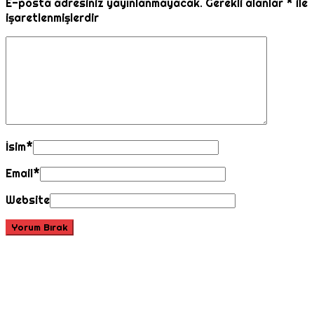
E-posta adresiniz yayınlanmayacak.
Gerekli alanlar
*
ile
işaretlenmişlerdir
İsim
*
Email
*
Website