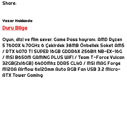
Share:
Yazar Hakkında
Duru Bilge
Oyun, dizi ve film sever. Game Pass hayranı. AMD Ryzen
5 7600X 4.70GHz 6 Çekirdek 38MB Önbellek Soket AM5
/ RTX 4070 Ti SUPER 16GB GDDR6X 256Bit NB-EX-16G
/ MSI B650M GAMING PLUS WIFI / Team T-Force Vulcan
32GB(2x16GB) 6400Mhz DDR5 CL40 / MSI MAG Forge
M120A Airflow 6x120mm Auto RGB Fan USB 3.2 Micro-
ATX Tower Gaming