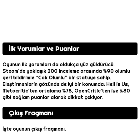
İlk Yorumlar ve Puanlar
Oyunun ilk yorumları da oldukça yüz güldürücü.
Steam’de yaklaşık 300 inceleme arasında %90 olumlu
geri bildirimle “Çok Olumlu” bir statüye sahip.
Eleştirmenlerin gözünde de iyi bir konumda: Hell is Us,
Metacritic’ten ortalama %78, OpenCritic’ten ise %80
gibi sağlam puanlar alarak dikkat çekiyor.
Çıkış Fragmanı
İşte oyunun çıkış fragmanı.