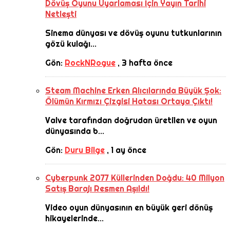
Dövüş Oyunu Uyarlaması İçin Yayın Tarihi
Netleşti
Sinema dünyası ve dövüş oyunu tutkunlarının
gözü kulağı...
Gön:
RockNRogue
,
3 hafta önce
Steam Machine Erken Alıcılarında Büyük Şok:
Ölümün Kırmızı Çizgisi Hatası Ortaya Çıktı!
Valve tarafından doğrudan üretilen ve oyun
dünyasında b...
Gön:
Duru Bilge
,
1 ay önce
Cyberpunk 2077 Küllerinden Doğdu: 40 Milyon
Satış Barajı Resmen Aşıldı!
Video oyun dünyasının en büyük geri dönüş
hikayelerinde...