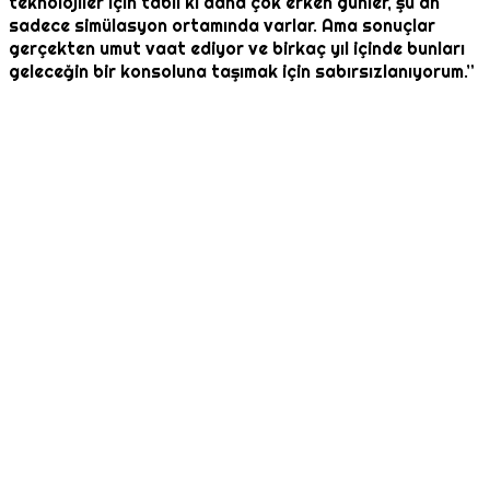
teknolojiler için tabii ki daha çok erken günler, şu an
sadece simülasyon ortamında varlar. Ama sonuçlar
gerçekten umut vaat ediyor ve birkaç yıl içinde bunları
geleceğin bir konsoluna taşımak için sabırsızlanıyorum.”