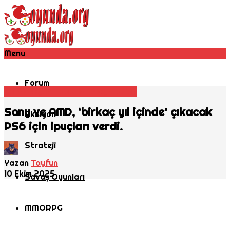
Menu
Forum
Konsol
Oyun Haberleri
Playstation
Sony ve AMD, ‘birkaç yıl içinde’ çıkacak
Aksiyon
PS6 için ipuçları verdi.
Strateji
Yazan
Tayfun
10 Ekim 2025
Savaş Oyunları
MMORPG