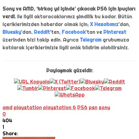
Sony ve AMD, ‘birkaç yıl içinde’ çıkacak PS6 için ipuçları
verdi.
ile ilgili aktaracaklarımız şimdilik bu kadar. Bütün
içeriklerimizden haberdar olmak için;
X Hesabımız
'dan,
Bluesky
'dan,
Reddit
'ten,
Facebook
'tan ve
Pinterest
üzerinden bizi takip edin. Ayrıca
Telegram
grubumuza
katılarak içeriklerimizle ilgili anlık bildirim alabilirsiniz.
Paylaşmak güzeldir.
amd
playstation
playstation 6
PS6
psn
sony
0
404
1
Share: