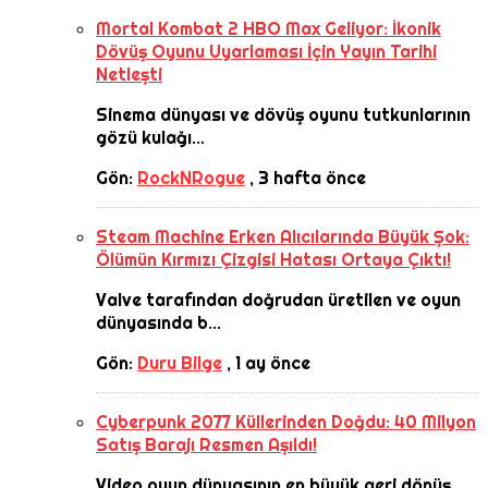
Mortal Kombat 2 HBO Max Geliyor: İkonik
Dövüş Oyunu Uyarlaması İçin Yayın Tarihi
Netleşti
Sinema dünyası ve dövüş oyunu tutkunlarının
gözü kulağı...
Gön:
RockNRogue
,
3 hafta önce
Steam Machine Erken Alıcılarında Büyük Şok:
Ölümün Kırmızı Çizgisi Hatası Ortaya Çıktı!
Valve tarafından doğrudan üretilen ve oyun
dünyasında b...
Gön:
Duru Bilge
,
1 ay önce
Cyberpunk 2077 Küllerinden Doğdu: 40 Milyon
Satış Barajı Resmen Aşıldı!
Video oyun dünyasının en büyük geri dönüş