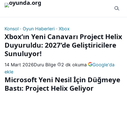
İçeriğe geç
Konsol
·
Oyun Haberleri
·
Xbox
Xbox’ın Yeni Canavarı Project Helix
Duyuruldu: 2027’de Geliştiricilere
Sunuluyor!
14 Mart 2026
Duru Bilge
2 dk okuma
Google'da
ekle
Microsoft Yeni Nesil İçin Düğmeye
Bastı: Project Helix Geliyor