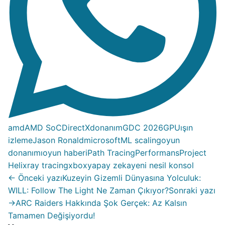
amd
AMD SoC
DirectX
donanım
GDC 2026
GPU
ışın
izleme
Jason Ronald
microsoft
ML scaling
oyun
donanımı
oyun haberi
Path Tracing
Performans
Project
Helix
ray tracing
xbox
yapay zeka
yeni nesil konsol
← Önceki yazı
Kuzeyin Gizemli Dünyasına Yolculuk:
WILL: Follow The Light Ne Zaman Çıkıyor?
Sonraki yazı
→
ARC Raiders Hakkında Şok Gerçek: Az Kalsın
Tamamen Değişiyordu!