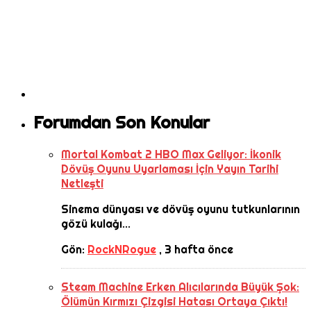
Forumdan Son Konular
Mortal Kombat 2 HBO Max Geliyor: İkonik
Dövüş Oyunu Uyarlaması İçin Yayın Tarihi
Netleşti
Sinema dünyası ve dövüş oyunu tutkunlarının
gözü kulağı...
Gön:
RockNRogue
,
3 hafta önce
Steam Machine Erken Alıcılarında Büyük Şok:
Ölümün Kırmızı Çizgisi Hatası Ortaya Çıktı!