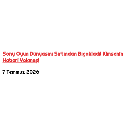
Sony Oyun Dünyasını Sırtından Bıçakladı! Kimsenin
Haberi Yokmuş!
7 Temmuz 2026