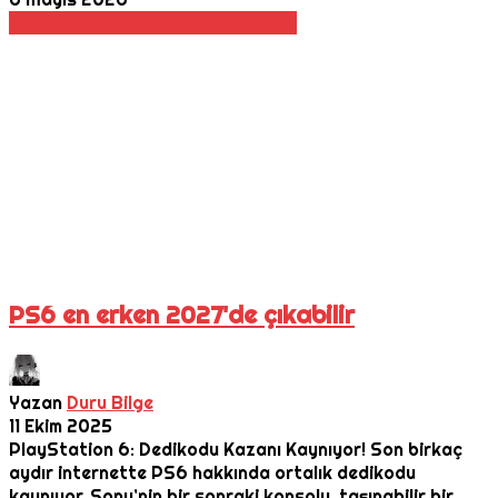
Konsol
Oyun Haberleri
Playstation
PS6 en erken 2027'de çıkabilir
Yazan
Duru Bilge
11 Ekim 2025
PlayStation 6: Dedikodu Kazanı Kaynıyor! Son birkaç
aydır internette PS6 hakkında ortalık dedikodu
kaynıyor. Sony’nin bir sonraki konsolu, taşınabilir bir