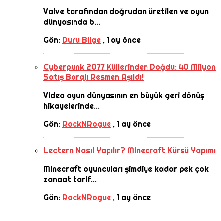
Valve tarafından doğrudan üretilen ve oyun
dünyasında b...
Gön:
Duru Bilge
,
1 ay önce
Cyberpunk 2077 Küllerinden Doğdu: 40 Milyon
Satış Barajı Resmen Aşıldı!
Video oyun dünyasının en büyük geri dönüş
hikayelerinde...
Gön:
RockNRogue
,
1 ay önce
Lectern Nasıl Yapılır? Minecraft Kürsü Yapımı
Minecraft oyuncuları şimdiye kadar pek çok
zanaat tarif...
Gön:
RockNRogue
,
1 ay önce