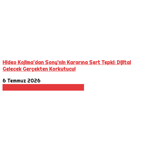
Hideo Kojima'dan Sony'nin Kararına Sert Tepki: Dijital
Gelecek Gerçekten Korkutucu!
6 Temmuz 2026
Konsol
Oyun Haberleri
Playstation