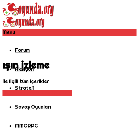
Menu
Forum
ışın izleme
Aksiyon
ile ilgili tüm içerikler
Strateji
Oyun Haberleri
Yarış Oyunları
Savaş Oyunları
MMORPG