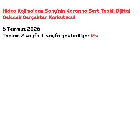
Hideo Kojima'dan Sony'nin Kararına Sert Tepki: Dijital
Gelecek Gerçekten Korkutucu!
6 Temmuz 2026
Toplam 2 sayfa, 1. sayfa gösteriliyor.
1
2
»