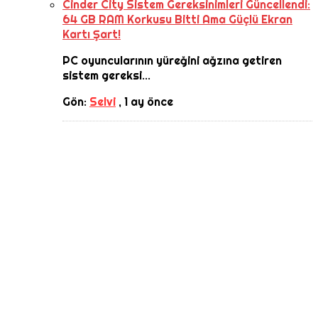
Cinder City Sistem Gereksinimleri Güncellendi:
64 GB RAM Korkusu Bitti Ama Güçlü Ekran
Kartı Şart!
PC oyuncularının yüreğini ağzına getiren
sistem gereksi...
Gön:
Selvi
,
1 ay önce