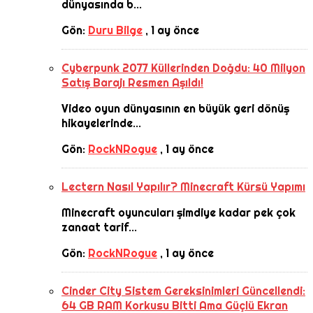
dünyasında b...
Gön:
Duru Bilge
,
1 ay önce
Cyberpunk 2077 Küllerinden Doğdu: 40 Milyon
Satış Barajı Resmen Aşıldı!
Video oyun dünyasının en büyük geri dönüş
hikayelerinde...
Gön:
RockNRogue
,
1 ay önce
Lectern Nasıl Yapılır? Minecraft Kürsü Yapımı
Minecraft oyuncuları şimdiye kadar pek çok
zanaat tarif...
Gön:
RockNRogue
,
1 ay önce
Cinder City Sistem Gereksinimleri Güncellendi:
64 GB RAM Korkusu Bitti Ama Güçlü Ekran