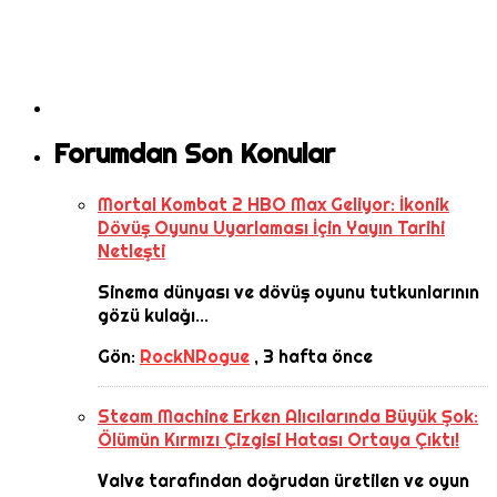
Forumdan Son Konular
Mortal Kombat 2 HBO Max Geliyor: İkonik
Dövüş Oyunu Uyarlaması İçin Yayın Tarihi
Netleşti
Sinema dünyası ve dövüş oyunu tutkunlarının
gözü kulağı...
Gön:
RockNRogue
,
3 hafta önce
Steam Machine Erken Alıcılarında Büyük Şok:
Ölümün Kırmızı Çizgisi Hatası Ortaya Çıktı!
Valve tarafından doğrudan üretilen ve oyun