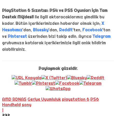
PlayStation 6 Sızıntısı: PS4 ve PS5 Oyunları İçin Tam
Destek Müjdesi!
ile ilgili aktaracaklarımız şimdilik bu
kadar. Bütün içeriklerimizden haberdar olmak için;
X
Hesabımız
'dan,
Bluesky
'dan,
Reddit
'ten,
Facebook
'tan
ve
Pinterest
üzerinden bizi takip edin. Ayrıca
Telegram
grubumuza katılarak içeriklerimizle ilgili anlık bildirim
alabilirsiniz.
Paylaşmak güzeldir.
AMD RDNA5
Geriye Uyumluluk
playstation 6
PS6
Handheld
sony
1
232