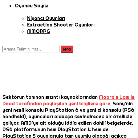
Oyuncu Sayısı
Nişancı Oyunları
Extraction Shooter Oyunları
MMORPG
Sektörün tanınan sızıntı kaynaklarından
Moore’s Law Is
Dead tarafından paylaşılan yeni bilgilere göre
, Sony’nin
yeni nesil konsolu PlayStation 6 ve yeni el konsolu (PS6
handheld), oyuncuları oldukça sevindirecek bir özellikle
geliyor. AMD’ye ait olduğu iddia edilen dahili belgelerde,
PS6 platformunun hem PlayStation 4 hem de
PlayStation 5 oyunlarıyla tam uyumlu olacağı açıkça