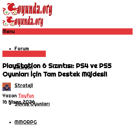
Menu
Forum
Konsol
Playstation
PlayStation 6 Sızıntısı: PS4 ve PS5
Aksiyon
Oyunları İçin Tam Destek Müjdesi!
Strateji
Yazan
Tayfun
16 Nisan 2026
Savaş Oyunları
MMORPG