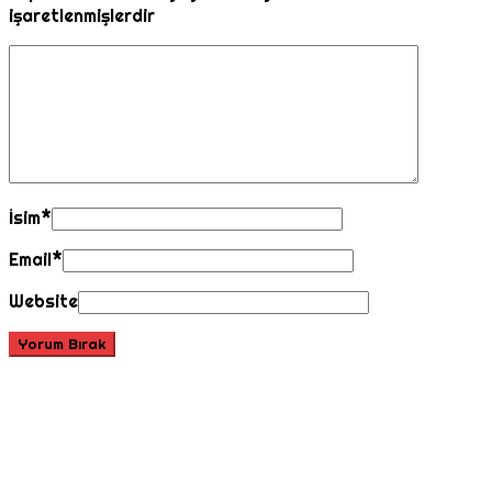
işaretlenmişlerdir
İsim
*
Email
*
Website