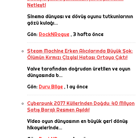
Netleşti
Sinema dünyası ve dövüş oyunu tutkunlarının
gözü kulağı...
Gön:
RockNRogue
,
3 hafta önce
Steam Machine Erken Alıcılarında Büyük Şok:
Ölümün Kırmızı Çizgisi Hatası Ortaya Çıktı!
Valve tarafından doğrudan üretilen ve oyun
dünyasında b...
Gön:
Duru Bilge
,
1 ay önce
Cyberpunk 2077 Küllerinden Doğdu: 40 Milyon
Satış Barajı Resmen Aşıldı!
Video oyun dünyasının en büyük geri dönüş
hikayelerinde...