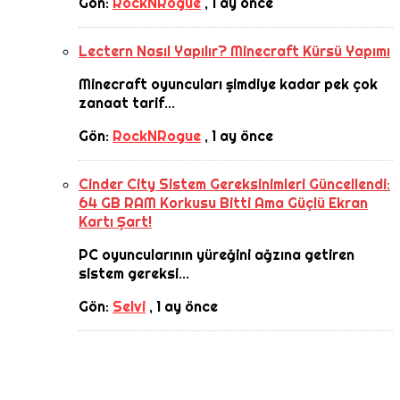
Gön:
RockNRogue
,
1 ay önce
Lectern Nasıl Yapılır? Minecraft Kürsü Yapımı
Minecraft oyuncuları şimdiye kadar pek çok
zanaat tarif...
Gön:
RockNRogue
,
1 ay önce
Cinder City Sistem Gereksinimleri Güncellendi:
64 GB RAM Korkusu Bitti Ama Güçlü Ekran
Kartı Şart!
PC oyuncularının yüreğini ağzına getiren
sistem gereksi...
Gön:
Selvi
,
1 ay önce