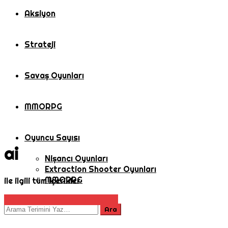
Aksiyon
Strateji
Savaş Oyunları
MMORPG
Oyuncu Sayısı
ai
Nişancı Oyunları
Extraction Shooter Oyunları
MMORPG
ile ilgili tüm içerikler
Açık Dünya
Aksiyon
Rol Oyunu