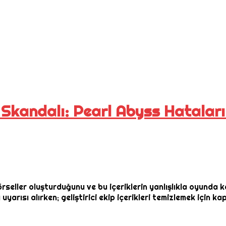
Skandalı: Pearl Abyss Hataların
ller oluşturduğunu ve bu içeriklerin yanlışlıkla oyunda kald
ısı alırken; geliştirici ekip içerikleri temizlemek için ka