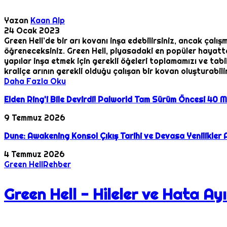
Yazan
Kaan Alp
24 Ocak 2023
Green Hell’de bir arı kovanı inşa edebilirsiniz, ancak çalışm
öğreneceksiniz. Green Hell, piyasadaki en popüler hayatt
yapılar inşa etmek için gerekli öğeleri toplamamızı ve tab
kraliçe arının gerekli olduğu çalışan bir kovan oluşturabili
Daha Fazla Oku
Elden Ring'i Bile Devirdi! Palworld Tam Sürüm Öncesi 40 Mi
9 Temmuz 2026
Dune: Awakening Konsol Çıkış Tarihi ve Devasa Yenilikler 
4 Temmuz 2026
Green Hell
Rehber
Green Hell - Hileler ve Hata 