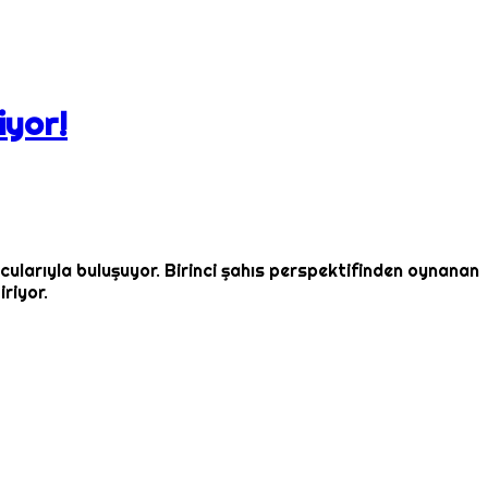
iyor!
ularıyla buluşuyor. Birinci şahıs perspektifinden oynanan
riyor.