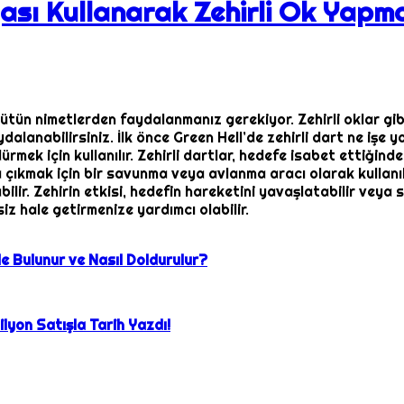
ğası Kullanarak Zehirli Ok Yapm
ün nimetlerden faydalanmanız gerekiyor. Zehirli oklar gibi 
alanabilirsiniz. İlk önce Green Hell’de zehirli dart ne işe ya
ek için kullanılır. Zehirli dartlar, hedefe isabet ettiğinde 
çıkmak için bir savunma veya avlanma aracı olarak kullanılabi
lir. Zehirin etkisi, hedefin hareketini yavaşlatabilir veya s
z hale getirmenize yardımcı olabilir.
e Bulunur ve Nasıl Doldurulur?
lyon Satışla Tarih Yazdı!