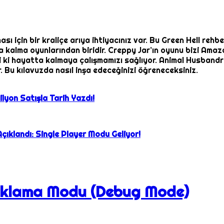
ası için bir kraliçe arıya ihtiyacınız var. Bu Green Hell rehb
a kalma oyunlarından biridir. Creppy Jar’ın oyunu bizi Am
ii ki hayatta kalmaya çalışmamızı sağlıyor. Animal Husbandr
r. Bu kılavuzda nasıl inşa edeceğinizi öğreneceksiniz.
lyon Satışla Tarih Yazdı!
Açıklandı: Single Player Modu Geliyor!
Ayıklama Modu (Debug Mode)