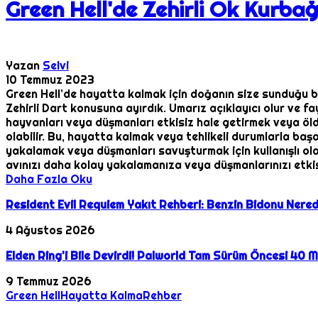
Green Hell'de Zehirli Ok Kurba
Yazan
Selvi
10 Temmuz 2023
Green Hell’de hayatta kalmak için doğanın size sunduğu büt
Zehirli Dart konusuna ayırdık. Umarız açıklayıcı olur ve fayd
hayvanları veya düşmanları etkisiz hale getirmek veya öldürm
olabilir. Bu, hayatta kalmak veya tehlikeli durumlarla başa 
yakalamak veya düşmanları savuşturmak için kullanışlı olabi
avınızı daha kolay yakalamanıza veya düşmanlarınızı etkisi
Daha Fazla Oku
Resident Evil Requiem Yakıt Rehberi: Benzin Bidonu Nered
4 Ağustos 2026
Elden Ring'i Bile Devirdi! Palworld Tam Sürüm Öncesi 40 Mi
9 Temmuz 2026
Green Hell
Hayatta Kalma
Rehber