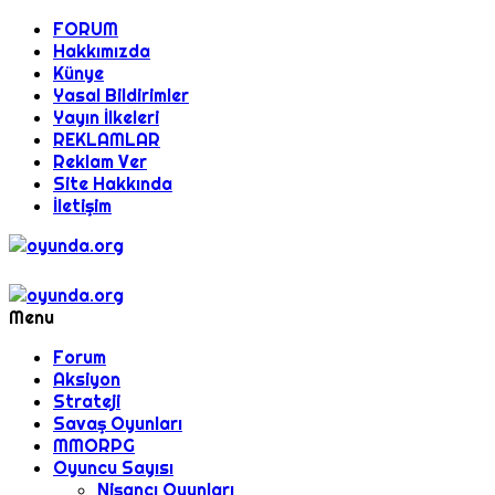
FORUM
Hakkımızda
Künye
Yasal Bildirimler
Yayın İlkeleri
REKLAMLAR
Reklam Ver
Site Hakkında
İletişim
Menu
Forum
Aksiyon
Strateji
Savaş Oyunları
MMORPG
Oyuncu Sayısı
Nişancı Oyunları