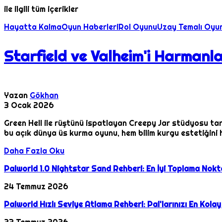
ile ilgili tüm içerikler
Hayatta Kalma
Oyun Haberleri
Rol Oyunu
Uzay Temalı Oyu
Starfield ve Valheim'i Harmanl
Yazan
Gökhan
3 Ocak 2026
Green Hell ile rüştünü ispatlayan Creepy Jar stüdyosu ta
bu açık dünya üs kurma oyunu, hem bilim kurgu estetiğini 
Daha Fazla Oku
Palworld 1.0 Nightstar Sand Rehberi: En İyi Toplama Nokta
24 Temmuz 2026
Palworld Hızlı Seviye Atlama Rehberi: Pal'larınızı En Kolay
23 Temmuz 2026