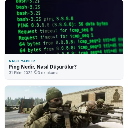
NASIL YAPILIR
Ping Nedir, Nasıl Düşürülür?
31 Ekim 2022
·
3 dk okuma