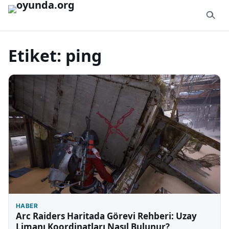
İçeriğe geç
Etiket:
ping
HABER
Arc Raiders Haritada Görevi Rehberi: Uzay
Limanı Koordinatları Nasıl Bulunur?