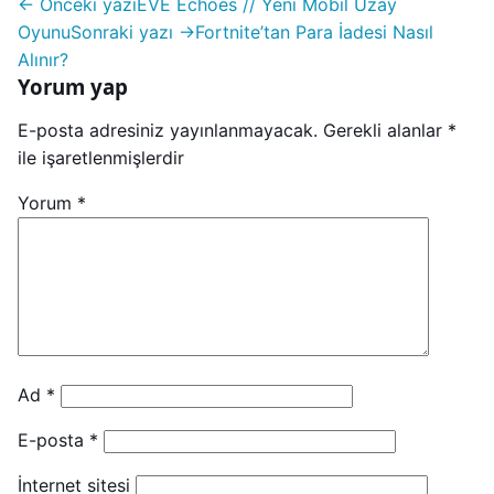
← Önceki yazı
EVE Echoes // Yeni Mobil Uzay
Oyunu
Sonraki yazı →
Fortnite’tan Para İadesi Nasıl
Alınır?
Yorum yap
E-posta adresiniz yayınlanmayacak.
Gerekli alanlar
*
ile işaretlenmişlerdir
Yorum
*
Ad
*
E-posta
*
İnternet sitesi