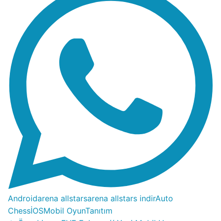
Android
arena allstars
arena allstars indir
Auto
Chess
İOS
Mobil Oyun
Tanıtım